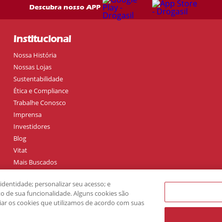
Descubra nosso APP
Institucional
Nossa História
Nossas Lojas
Sustentabilidade
Ética e Compliance
Trabalhe Conosco
Imprensa
Investidores
Blog
Vitat
Mais Buscados
Bulas de A a Z
dentidade; personalizar seu acesso; e
Todas as Categorias
 de sua funcionalidade. Alguns cookies são
Todas as Classes Terapêuticas
ciar os cookies que utilizamos de acordo com suas
Todos os Princípios Ativos
Todas as Lojas Parceiras