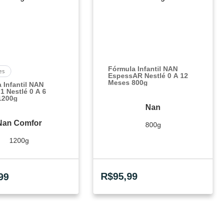
Fórmula Infantil NAN
es
EspessAR Nestlé 0 A 12
Meses 800g
 Infantil NAN
1 Nestlé 0 A 6
1200g
Nan
Nan Comfor
800g
1200g
R$
95,99
99