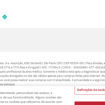
 Nsa. Sra. Assunção, 638 | Butantã | São Paulo (SP) | CEP 05359-001 | Para dúvidas
tã (1714 e 1715 Raia e Drogasil) | AFE: 7.17094.5 | CMVS - 355030801-477-002443
pelo profissional da área médica. Somente o médico está apto a diagnosticar q
ões divulgados no site são válidos apenas para compras feitas pela internet. Mai
e você possa realizar suas compras com tranquilidade. A privacidade e a seguran
sso estoque.
Definições de cook
dentidade; personalizar seu acesso; e
A
Drogasil
segue as determinações da
o de sua funcionalidade. Alguns cookies são
ciar os cookies que utilizamos de acordo com