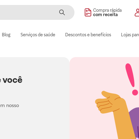
Compra rápida
com receita
Blog
Serviços de saúde
Descontos e benefícios
Lojas par
 você
em nosso