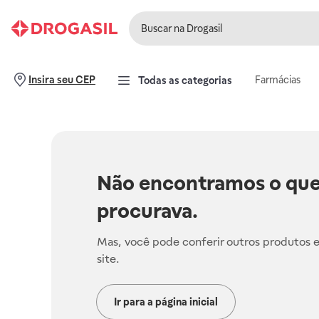
Farmácias
Insira seu CEP
Todas as categorias
Não encontramos o que
procurava.
Mas, você pode conferir outros produtos 
site.
Ir para a página inicial