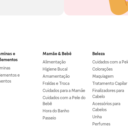
aminas e
Mamãe & Bebê
Beleza
lementos
Alimentação
Cuidados com a Pel
aminas
Higiene Bucal
Colorações
lementos e
Amamentação
Maquiagem
mentos
Fraldas e Troca
Tratamento Capilar
Cuidados para a Mamãe
Finalizadores para
Cabelo
Cuidados com a Pele do
Bebê
Acessórios para
Cabelos
Hora do Banho
Unha
Passeio
Perfumes