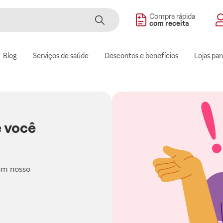
Compra rápida
com receita
Blog
Serviços de saúde
Descontos e benefícios
Lojas par
 você
em nosso