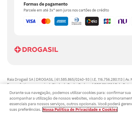
Formas de pagamento
Parcele em até 3x* sem juros nos cartões de crédito
Raia Drogasil SA | DROGASIL | 61.585.865/0240-93 | I.E. 116.756.280.113 | Av.
Farmacêutico responsável: Gisele da Penha Barbosa | CRF 89453 | Polo Butan
automedicação e não substituem, em hipótese alguma, as orientações dadas 
Durante sua navegação, podemos utilizar cookies para: confirmar sua i
persistirem os sintomas, um médico deverá ser consultado. Os preços e promoç
acompanhar a utilização de nossos websites, visando o aprimorament
SA trabalha com as tecnologias mais avançadas de proteção de dados, para qu
essenciais para nossos serviços, outros opcionais. Você poderá geren
efetuados estão sujeitos à confirmação da disponibilidade de produto em no
suas preferências.
Nossa Política de Privacidade e Cookies