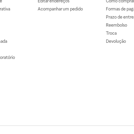
e
Editar endereços
Como comprar 
ativa
Acompanhar um pedido
Formas de pa
Prazo de entre
Reembolso
Troca
mada
Devolução
oratório