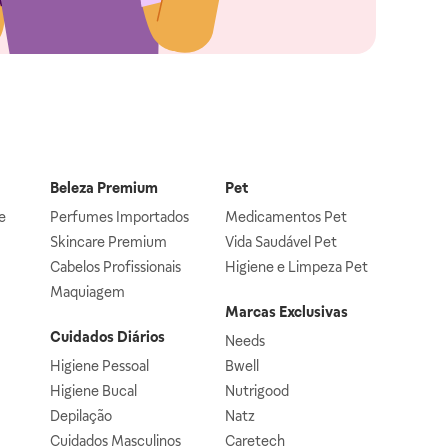
Beleza Premium
Pet
e
Perfumes Importados
Medicamentos Pet
Skincare Premium
Vida Saudável Pet
Cabelos Profissionais
Higiene e Limpeza Pet
Maquiagem
Marcas Exclusivas
Cuidados Diários
Needs
Higiene Pessoal
Bwell
Higiene Bucal
Nutrigood
Depilação
Natz
Cuidados Masculinos
Caretech