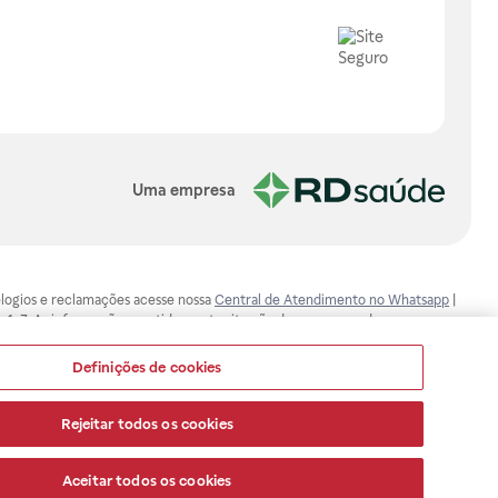
Uma empresa
, elogios e reclamações acesse nossa
Central de Atendimento no Whatsapp
|
-1-7. As informações contidas neste site não devem ser usadas para
ualquer problema de saúde e prescrever o tratamento adequado. Ao
ores esclarecimentos, consultar o site: www.anvisa.gov.br. A Raia Drogasil
Definições de cookies
ça dos clientes são compromissos da Raia Drogasil SA. Todos os pedidos
Rejeitar todos os cookies
Aceitar todos os cookies