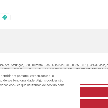
 Nsa. Sra. Assunção, 638 | Butantã | São Paulo (SP) | CEP 05359-001 | Para dúvidas
tã (1714 e 1715 Raia e Drogasil) | AFE: 7.17094.5 | CMVS - 355030801-477-002443
pelo profissional da área médica. Somente o médico está apto a diagnosticar q
dentidade; personalizar seu acesso; e
ões divulgados no site são válidos apenas para compras feitas pela internet. Mai
o de sua funcionalidade. Alguns cookies são
e você possa realizar suas compras com tranquilidade. A privacidade e a seguran
ciar os cookies que utilizamos de acordo com
sso estoque.
A
Drogasil
segue as determinações da