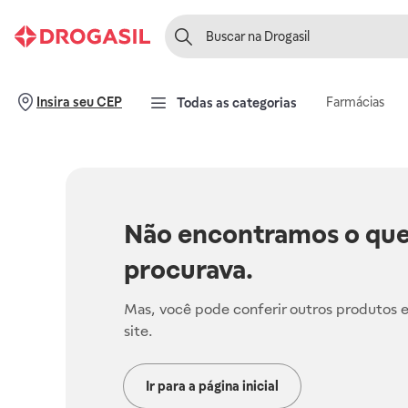
Farmácias
Insira seu CEP
Todas as categorias
Não encontramos o que
procurava.
Mas, você pode conferir outros produtos 
site.
Ir para a página inicial