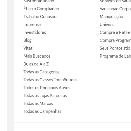
Sustentabilidade
Serviços de Saúd
Ética e Compliance
Vacinação Corpor
Trabalhe Conosco
Manipulação
Imprensa
Univers
Investidores
Compre e Retire
Blog
Compra Progra
Vitat
Seus Pontos stix
Mais Buscados
Programa de Lab
Bulas de A a Z
Todas as Categorias
Todas as Classes Terapêuticas
Todos os Princípios Ativos
Todas as Lojas Parceiras
Todas as Marcas
Todas as Campanhas