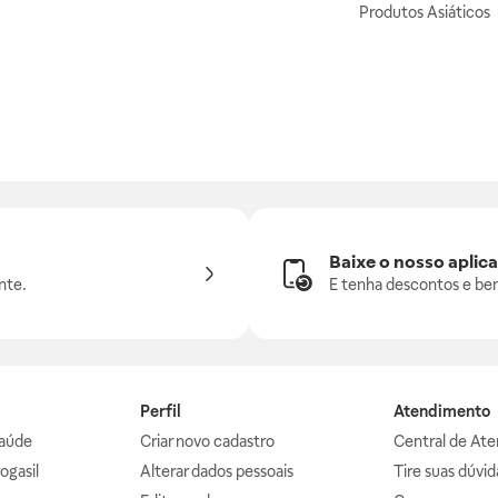
Produtos Asiáticos
Baixe o nosso aplica
nte.
E tenha descontos e ben
Perfil
Atendimento
aúde
Criar novo cadastro
Central de At
ogasil
Alterar dados pessoais
Tire suas dúvi