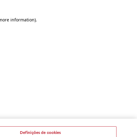
 more information)
.
Definições de cookies