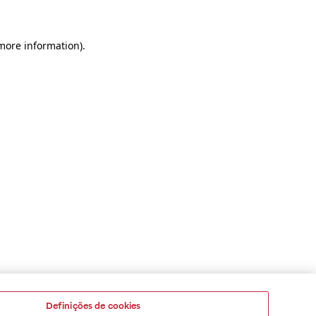
 more information)
.
Definições de cookies