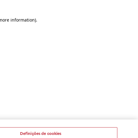
 more information)
.
Definições de cookies