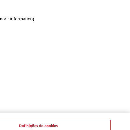
 more information)
.
Definições de cookies