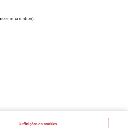
 more information)
.
Definições de cookies