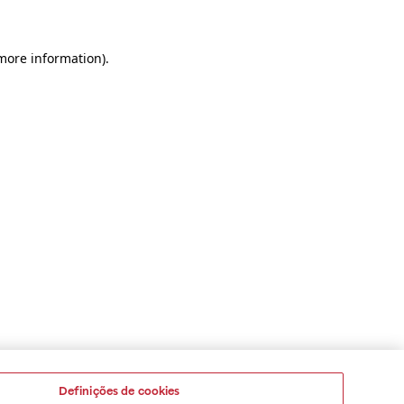
 more information)
.
Definições de cookies