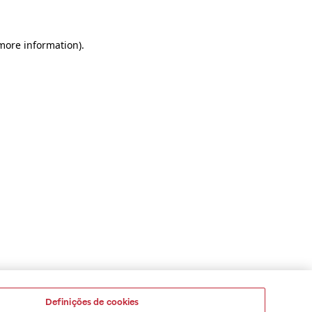
 more information)
.
Definições de cookies