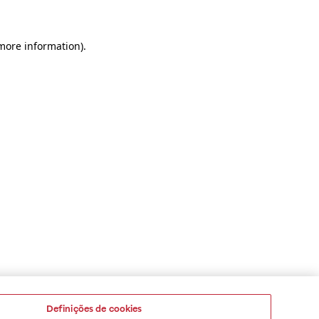
 more information)
.
Definições de cookies