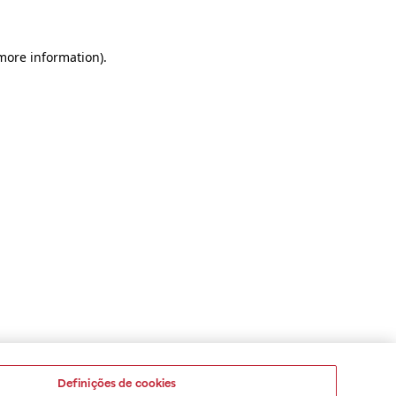
 more information)
.
Definições de cookies