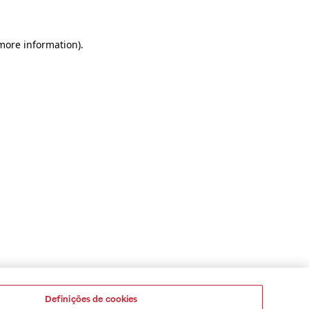
 more information)
.
Definições de cookies