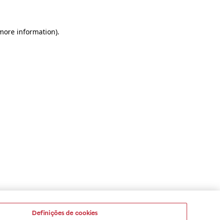
 more information)
.
Definições de cookies