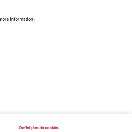
 more information)
.
Definições de cookies