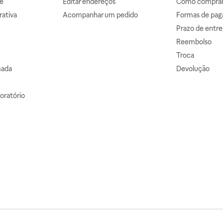
e
Editar endereços
Como comprar 
ativa
Acompanhar um pedido
Formas de pa
Prazo de entre
Reembolso
Troca
mada
Devolução
oratório