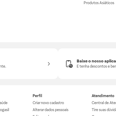
Produtos Asiáticos
Baixe o nosso aplica
nte.
E tenha descontos e ben
Perfil
Atendimento
aúde
Criar novo cadastro
Central de At
ogasil
Alterar dados pessoais
Tire suas dúvi