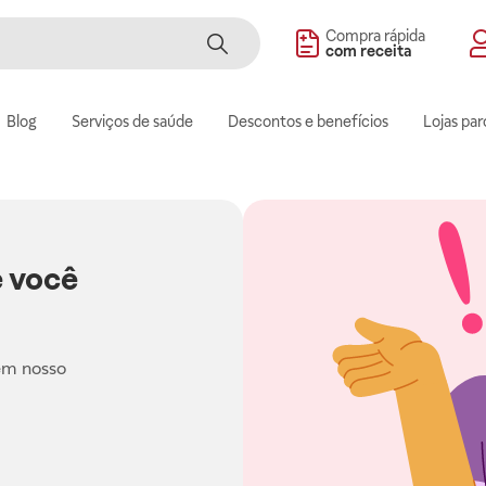
Compra rápida
com receita
Blog
Serviços de saúde
Descontos e benefícios
Lojas par
 você
em nosso