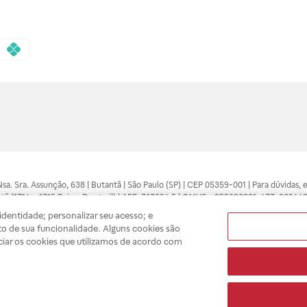
 Nsa. Sra. Assunção, 638 | Butantã | São Paulo (SP) | CEP 05359-001 | Para dúvidas
tã (1714 e 1715 Raia e Drogasil) | AFE: 7.17094.5 | CMVS - 355030801-477-002443
pelo profissional da área médica. Somente o médico está apto a diagnosticar q
dentidade; personalizar seu acesso; e
ões divulgados no site são válidos apenas para compras feitas pela internet. Mai
o de sua funcionalidade. Alguns cookies são
e você possa realizar suas compras com tranquilidade. A privacidade e a seguran
ciar os cookies que utilizamos de acordo com
sso estoque.
A
Drogasil
segue as determinações da