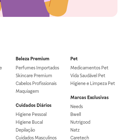
Beleza Premium
Pet
e
Perfumes Importados
Medicamentos Pet
Skincare Premium
Vida Saudável Pet
Cabelos Profissionais
Higiene e Limpeza Pet
Maquiagem
Marcas Exclusivas
Cuidados Diários
Needs
Higiene Pessoal
Bwell
Higiene Bucal
Nutrigood
Depilação
Natz
Cuidados Masculinos
Caretech