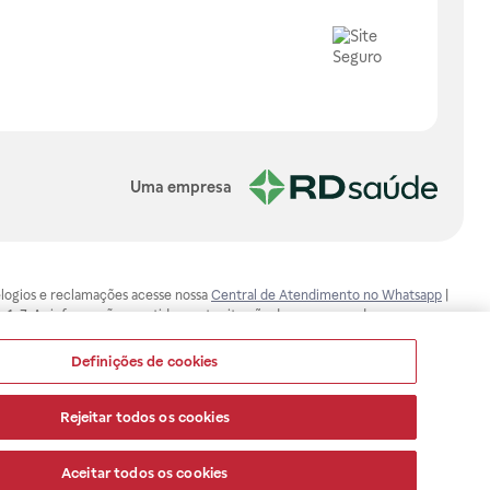
Uma empresa
, elogios e reclamações acesse nossa
Central de Atendimento no Whatsapp
|
-1-7. As informações contidas neste site não devem ser usadas para
ualquer problema de saúde e prescrever o tratamento adequado. Ao
ores esclarecimentos, consultar o site: www.anvisa.gov.br. A Raia Drogasil
Definições de cookies
ça dos clientes são compromissos da Raia Drogasil SA. Todos os pedidos
Rejeitar todos os cookies
Aceitar todos os cookies