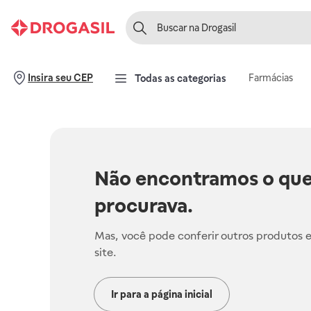
Farmácias
Insira seu CEP
Todas as categorias
Não encontramos o que
procurava.
Mas, você pode conferir outros produtos 
site.
Ir para a página inicial