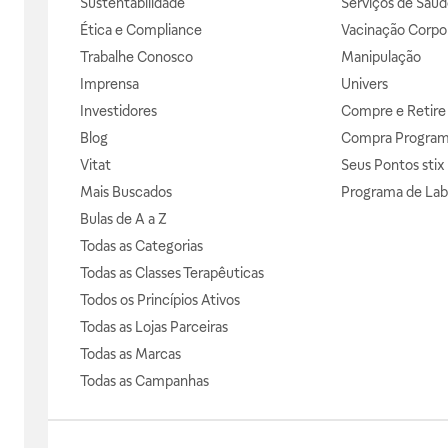
Sustentabilidade
Serviços de Saúd
Ética e Compliance
Vacinação Corpor
Trabalhe Conosco
Manipulação
Imprensa
Univers
Investidores
Compre e Retire
Blog
Compra Progra
Vitat
Seus Pontos stix
Mais Buscados
Programa de Lab
Bulas de A a Z
Todas as Categorias
Todas as Classes Terapêuticas
Todos os Princípios Ativos
Todas as Lojas Parceiras
Todas as Marcas
Todas as Campanhas