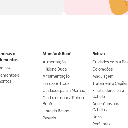
aminas e
Mamãe & Bebê
Beleza
lementos
Alimentação
Cuidados com a Pel
aminas
Higiene Bucal
Colorações
lementos e
Amamentação
Maquiagem
mentos
Fraldas e Troca
Tratamento Capilar
Cuidados para a Mamãe
Finalizadores para
Cabelo
Cuidados com a Pele do
Bebê
Acessórios para
Cabelos
Hora do Banho
Unha
Passeio
Perfumes