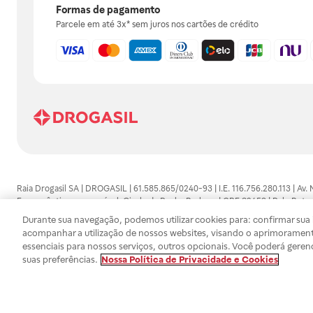
Formas de pagamento
Parcele em até 3x* sem juros nos cartões de crédito
Raia Drogasil SA | DROGASIL | 61.585.865/0240-93 | I.E. 116.756.280.113 | Av.
Farmacêutico responsável: Gisele da Penha Barbosa | CRF 89453 | Polo Butan
automedicação e não substituem, em hipótese alguma, as orientações dadas 
Durante sua navegação, podemos utilizar cookies para: confirmar sua i
persistirem os sintomas, um médico deverá ser consultado. Os preços e promoç
acompanhar a utilização de nossos websites, visando o aprimorament
SA trabalha com as tecnologias mais avançadas de proteção de dados, para qu
essenciais para nossos serviços, outros opcionais. Você poderá geren
efetuados estão sujeitos à confirmação da disponibilidade de produto em no
suas preferências.
Nossa Política de Privacidade e Cookies