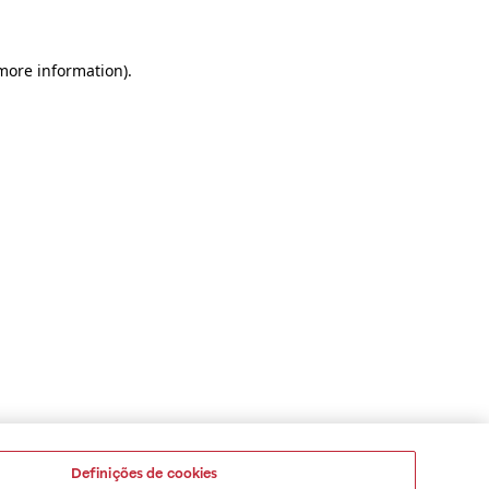
 more information)
.
Definições de cookies