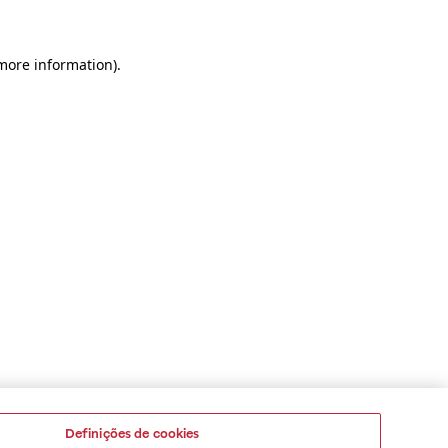
 more information)
.
Definições de cookies