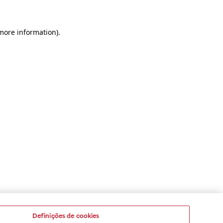
 more information)
.
Definições de cookies