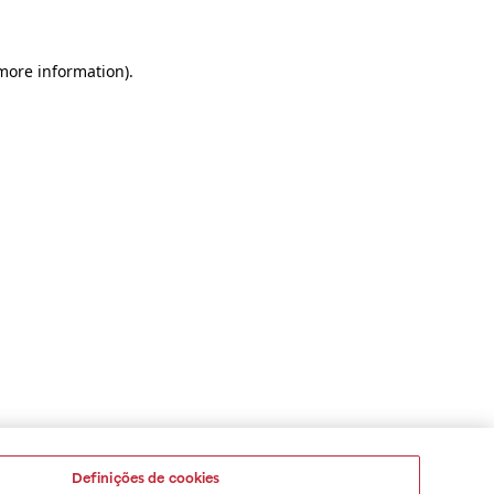
 more information)
.
Definições de cookies