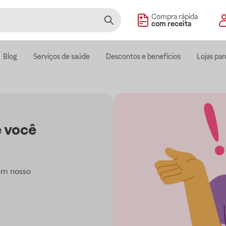
Compra rápida
com receita
Blog
Serviços de saúde
Descontos e benefícios
Lojas par
 você
em nosso