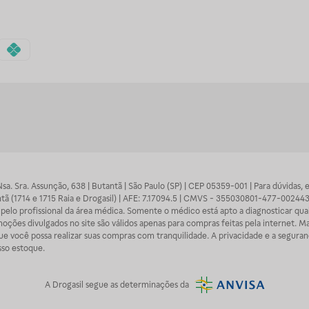
 Nsa. Sra. Assunção, 638 | Butantã | São Paulo (SP) | CEP 05359-001 | Para dúvidas
tã (1714 e 1715 Raia e Drogasil) | AFE: 7.17094.5 | CMVS - 355030801-477-002443
pelo profissional da área médica. Somente o médico está apto a diagnosticar q
ões divulgados no site são válidos apenas para compras feitas pela internet. Mai
e você possa realizar suas compras com tranquilidade. A privacidade e a seguran
sso estoque.
A
Drogasil
segue as determinações da