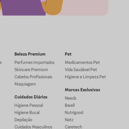
Beleza Premium
Pet
e
Perfumes Importados
Medicamentos Pet
Skincare Premium
Vida Saudável Pet
Cabelos Profissionais
Higiene e Limpeza Pet
Maquiagem
Marcas Exclusivas
Cuidados Diários
Needs
Higiene Pessoal
Bwell
Higiene Bucal
Nutrigood
Depilação
Natz
Cuidados Masculinos
Caretech