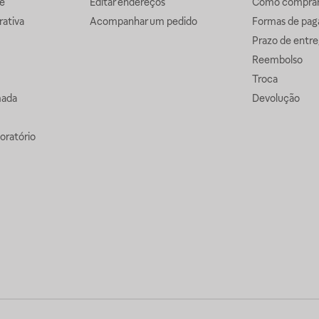
e
Editar endereços
Como comprar 
ativa
Acompanhar um pedido
Formas de pa
Prazo de entre
Reembolso
Troca
mada
Devolução
oratório