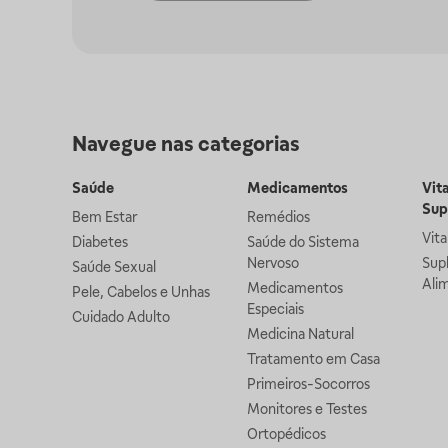
Navegue nas categorias
Saúde
Medicamentos
Vit
Sup
Bem Estar
Remédios
Vit
Diabetes
Saúde do Sistema
Nervoso
Sup
Saúde Sexual
Ali
Medicamentos
Pele, Cabelos e Unhas
Especiais
Cuidado Adulto
Medicina Natural
Tratamento em Casa
Primeiros-Socorros
Monitores e Testes
Ortopédicos