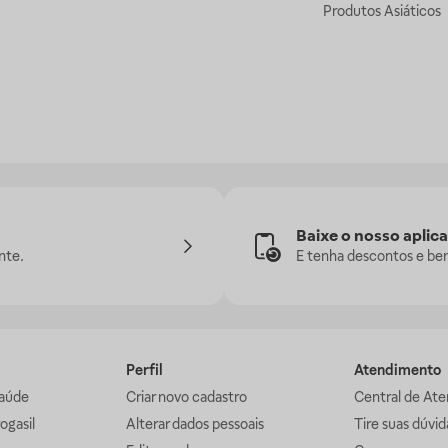
Produtos Asiáticos
Baixe o nosso aplica
nte.
E tenha descontos e ben
Perfil
Atendimento
aúde
Criar novo cadastro
Central de At
ogasil
Alterar dados pessoais
Tire suas dúvi