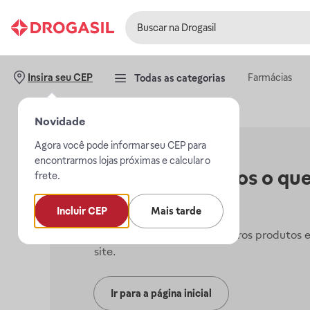
Farmácias
Insira seu CEP
Todas as categorias
Novidade
Agora você pode informar seu CEP para
encontrarmos lojas próximas e calcular o
Não encontramos o que
frete.
procurava.
Incluir CEP
Mais tarde
Mas, você pode conferir outros produtos 
site.
Ir para a página inicial