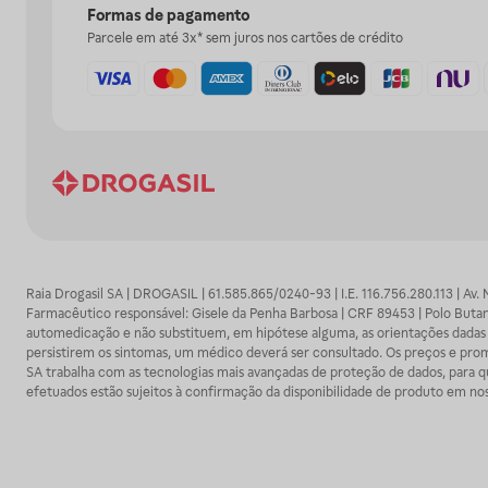
Formas de pagamento
Parcele em até 3x* sem juros nos cartões de crédito
Raia Drogasil SA | DROGASIL | 61.585.865/0240-93 | I.E. 116.756.280.113 | Av.
Farmacêutico responsável: Gisele da Penha Barbosa | CRF 89453 | Polo Butan
automedicação e não substituem, em hipótese alguma, as orientações dadas 
persistirem os sintomas, um médico deverá ser consultado. Os preços e promoç
SA trabalha com as tecnologias mais avançadas de proteção de dados, para qu
efetuados estão sujeitos à confirmação da disponibilidade de produto em no