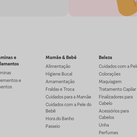
aminas e
Mamãe & Bebê
Beleza
lementos
Alimentação
Cuidados com a Pel
aminas
Higiene Bucal
Colorações
lementos e
Amamentação
Maquiagem
mentos
Fraldas e Troca
Tratamento Capilar
Cuidados para a Mamãe
Finalizadores para
Cabelo
Cuidados com a Pele do
Bebê
Acessórios para
Cabelos
Hora do Banho
Unha
Passeio
Perfumes