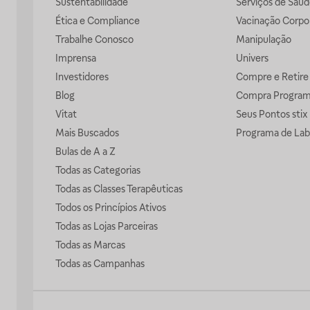
Sustentabilidade
Serviços de Saúd
Ética e Compliance
Vacinação Corpor
Trabalhe Conosco
Manipulação
Imprensa
Univers
Investidores
Compre e Retire
Blog
Compra Progra
Vitat
Seus Pontos stix
Mais Buscados
Programa de Lab
Bulas de A a Z
Todas as Categorias
Todas as Classes Terapêuticas
Todos os Princípios Ativos
Todas as Lojas Parceiras
Todas as Marcas
Todas as Campanhas