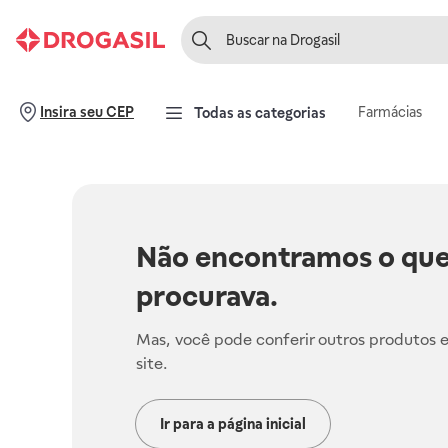
Farmácias
Insira seu CEP
Todas as categorias
Não encontramos o que
procurava.
Mas, você pode conferir outros produtos 
site.
Ir para a página inicial