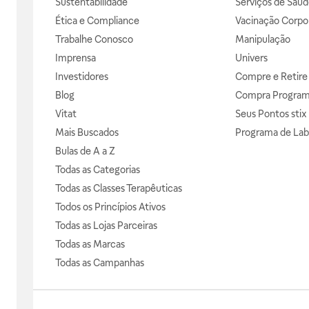
Sustentabilidade
Serviços de Saúd
Ética e Compliance
Vacinação Corpor
Trabalhe Conosco
Manipulação
Imprensa
Univers
Investidores
Compre e Retire
Blog
Compra Progra
Vitat
Seus Pontos stix
Mais Buscados
Programa de Lab
Bulas de A a Z
Todas as Categorias
Todas as Classes Terapêuticas
Todos os Princípios Ativos
Todas as Lojas Parceiras
Todas as Marcas
Todas as Campanhas