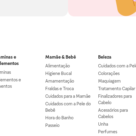
aminas e
Mamãe & Bebê
Beleza
lementos
Alimentação
Cuidados com a Pel
aminas
Higiene Bucal
Colorações
lementos e
Amamentação
Maquiagem
mentos
Fraldas e Troca
Tratamento Capilar
Cuidados para a Mamãe
Finalizadores para
Cabelo
Cuidados com a Pele do
Bebê
Acessórios para
Cabelos
Hora do Banho
Unha
Passeio
Perfumes