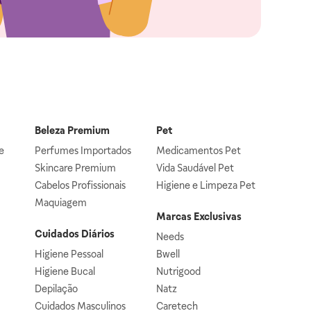
Beleza Premium
Pet
e
Perfumes Importados
Medicamentos Pet
Skincare Premium
Vida Saudável Pet
Cabelos Profissionais
Higiene e Limpeza Pet
Maquiagem
Marcas Exclusivas
Cuidados Diários
Needs
Higiene Pessoal
Bwell
Higiene Bucal
Nutrigood
Depilação
Natz
Cuidados Masculinos
Caretech