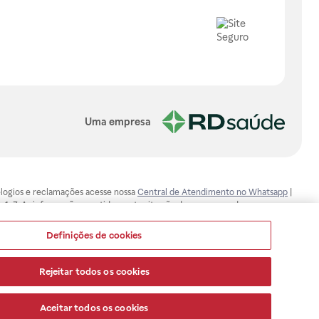
Uma empresa
, elogios e reclamações acesse nossa
Central de Atendimento no Whatsapp
|
-1-7. As informações contidas neste site não devem ser usadas para
ualquer problema de saúde e prescrever o tratamento adequado. Ao
ores esclarecimentos, consultar o site: www.anvisa.gov.br. A Raia Drogasil
Definições de cookies
ça dos clientes são compromissos da Raia Drogasil SA. Todos os pedidos
Rejeitar todos os cookies
Aceitar todos os cookies