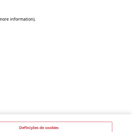
 more information)
.
Definições de cookies