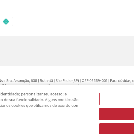
 Nsa. Sra. Assunção, 638 | Butantã | São Paulo (SP) | CEP 05359-001 | Para dúvidas
tã (1714 e 1715 Raia e Drogasil) | AFE: 7.17094.5 | CMVS - 355030801-477-002443
pelo profissional da área médica. Somente o médico está apto a diagnosticar q
dentidade; personalizar seu acesso; e
ões divulgados no site são válidos apenas para compras feitas pela internet. Mai
o de sua funcionalidade. Alguns cookies são
e você possa realizar suas compras com tranquilidade. A privacidade e a seguran
ciar os cookies que utilizamos de acordo com
sso estoque.
A
Drogasil
segue as determinações da