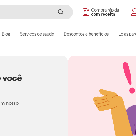
Compra rápida
com receita
Blog
Serviços de saúde
Descontos e benefícios
Lojas par
 você
em nosso