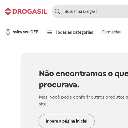
Farmácias
Insira seu CEP
Todas as categorias
Não encontramos o que
procurava.
Mas, você pode conferir outros produtos 
site.
Ir para a página inicial