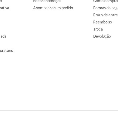
e
Editar endereços
Como comprar 
ativa
Acompanhar um pedido
Formas de pa
Prazo de entre
Reembolso
Troca
mada
Devolução
oratório