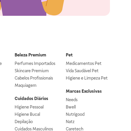
Beleza Premium
Pet
e
Perfumes Importados
Medicamentos Pet
Skincare Premium
Vida Saudável Pet
Cabelos Profissionais
Higiene e Limpeza Pet
Maquiagem
Marcas Exclusivas
Cuidados Diários
Needs
Higiene Pessoal
Bwell
Higiene Bucal
Nutrigood
Depilação
Natz
Cuidados Masculinos
Caretech