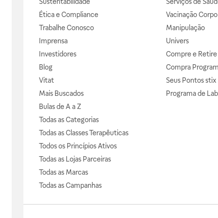
Sustentabilidade
Serviços de Saúd
Ética e Compliance
Vacinação Corpor
Trabalhe Conosco
Manipulação
Imprensa
Univers
Investidores
Compre e Retire
Blog
Compra Progra
Vitat
Seus Pontos stix
Mais Buscados
Programa de Lab
Bulas de A a Z
Todas as Categorias
Todas as Classes Terapêuticas
Todos os Princípios Ativos
Todas as Lojas Parceiras
Todas as Marcas
Todas as Campanhas