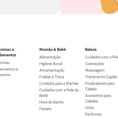
aminas e
Mamãe & Bebê
Beleza
lementos
Alimentação
Cuidados com a Pel
aminas
Higiene Bucal
Colorações
lementos e
Amamentação
Maquiagem
mentos
Fraldas e Troca
Tratamento Capilar
Cuidados para a Mamãe
Finalizadores para
Cabelo
Cuidados com a Pele do
Bebê
Acessórios para
Cabelos
Hora do Banho
Unha
Passeio
Perfumes