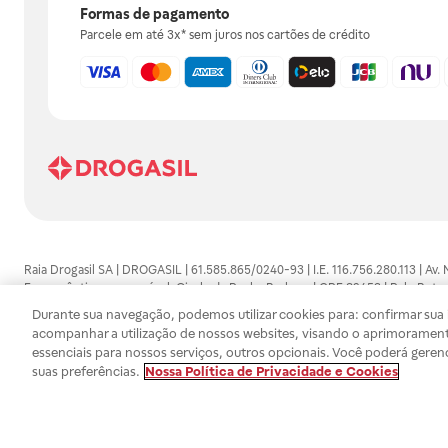
Formas de pagamento
Parcele em até 3x* sem juros nos cartões de crédito
Raia Drogasil SA | DROGASIL | 61.585.865/0240-93 | I.E. 116.756.280.113 | Av.
Farmacêutico responsável: Gisele da Penha Barbosa | CRF 89453 | Polo Butan
automedicação e não substituem, em hipótese alguma, as orientações dadas 
Durante sua navegação, podemos utilizar cookies para: confirmar sua i
persistirem os sintomas, um médico deverá ser consultado. Os preços e promoç
acompanhar a utilização de nossos websites, visando o aprimorament
SA trabalha com as tecnologias mais avançadas de proteção de dados, para qu
essenciais para nossos serviços, outros opcionais. Você poderá geren
efetuados estão sujeitos à confirmação da disponibilidade de produto em no
suas preferências.
Nossa Política de Privacidade e Cookies