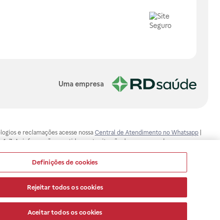
Uma empresa
, elogios e reclamações acesse nossa
Central de Atendimento no Whatsapp
|
-1-7. As informações contidas neste site não devem ser usadas para
ualquer problema de saúde e prescrever o tratamento adequado. Ao
ores esclarecimentos, consultar o site: www.anvisa.gov.br. A Raia Drogasil
Definições de cookies
ça dos clientes são compromissos da Raia Drogasil SA. Todos os pedidos
Rejeitar todos os cookies
Aceitar todos os cookies