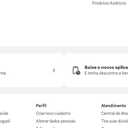
Produtos Asiáticos
Baixe o nosso aplica
nte.
E tenha descontos e ben
Perfil
Atendimento
aúde
Criar novo cadastro
Central de At
ogasil
Alterar dados pessoais
Tire suas dúvi