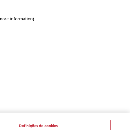
 more information)
.
Definições de cookies