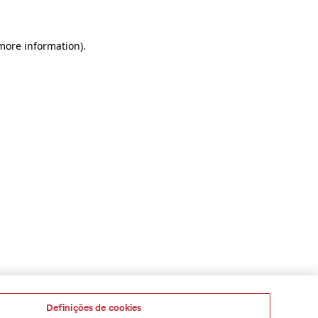
 more information)
.
Definições de cookies