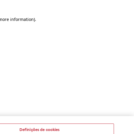
 more information)
.
Definições de cookies