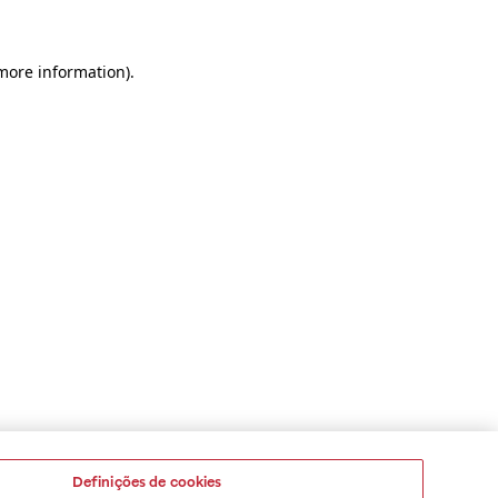
 more information)
.
Definições de cookies