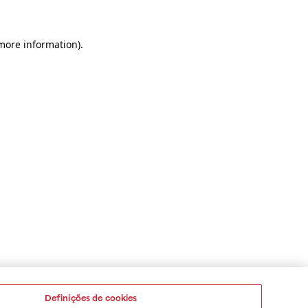
 more information)
.
Definições de cookies