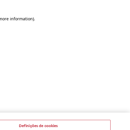
 more information)
.
Definições de cookies