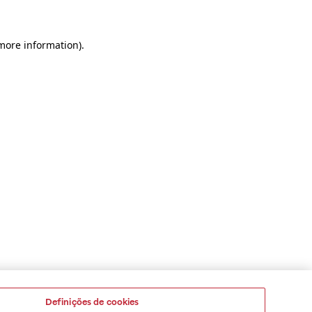
 more information)
.
Definições de cookies