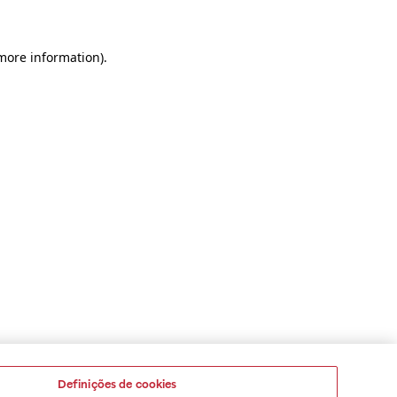
 more information)
.
Definições de cookies