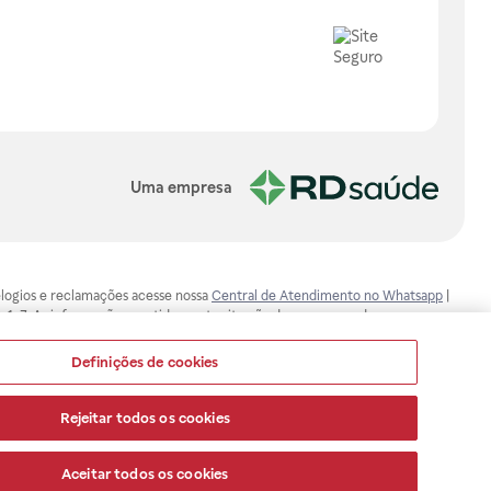
Uma empresa
, elogios e reclamações acesse nossa
Central de Atendimento no Whatsapp
|
-1-7. As informações contidas neste site não devem ser usadas para
ualquer problema de saúde e prescrever o tratamento adequado. Ao
ores esclarecimentos, consultar o site: www.anvisa.gov.br. A Raia Drogasil
Definições de cookies
ça dos clientes são compromissos da Raia Drogasil SA. Todos os pedidos
Rejeitar todos os cookies
Aceitar todos os cookies