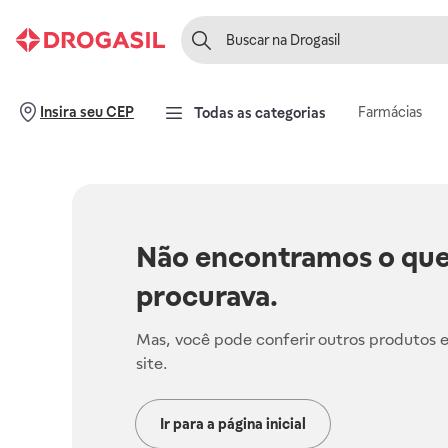
Farmácias
Insira seu CEP
Todas as categorias
Não encontramos o que
procurava.
Mas, você pode conferir outros produtos 
site.
Ir para a página inicial