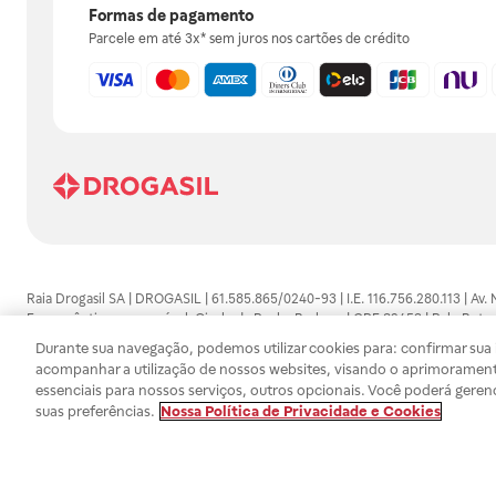
Formas de pagamento
Parcele em até 3x* sem juros nos cartões de crédito
Raia Drogasil SA | DROGASIL | 61.585.865/0240-93 | I.E. 116.756.280.113 | Av.
Farmacêutico responsável: Gisele da Penha Barbosa | CRF 89453 | Polo Butan
automedicação e não substituem, em hipótese alguma, as orientações dadas 
Durante sua navegação, podemos utilizar cookies para: confirmar sua i
persistirem os sintomas, um médico deverá ser consultado. Os preços e promoç
acompanhar a utilização de nossos websites, visando o aprimorament
SA trabalha com as tecnologias mais avançadas de proteção de dados, para qu
essenciais para nossos serviços, outros opcionais. Você poderá geren
efetuados estão sujeitos à confirmação da disponibilidade de produto em no
suas preferências.
Nossa Política de Privacidade e Cookies