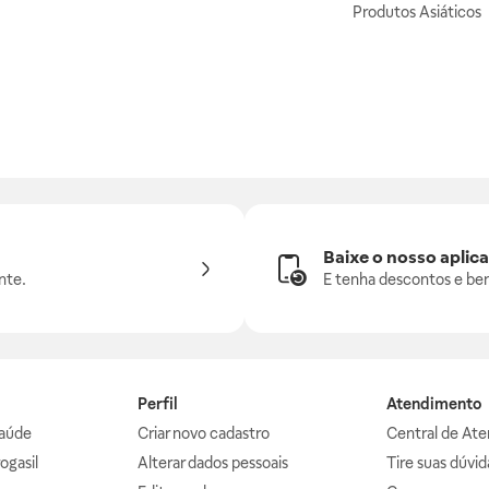
Produtos Asiáticos
Baixe o nosso aplica
nte.
E tenha descontos e ben
Perfil
Atendimento
aúde
Criar novo cadastro
Central de At
ogasil
Alterar dados pessoais
Tire suas dúvi