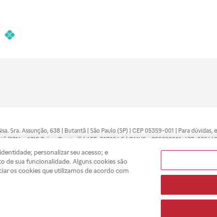
 Nsa. Sra. Assunção, 638 | Butantã | São Paulo (SP) | CEP 05359-001 | Para dúvidas
tã (1714 e 1715 Raia e Drogasil) | AFE: 7.17094.5 | CMVS - 355030801-477-002443
pelo profissional da área médica. Somente o médico está apto a diagnosticar q
dentidade; personalizar seu acesso; e
ões divulgados no site são válidos apenas para compras feitas pela internet. Mai
o de sua funcionalidade. Alguns cookies são
e você possa realizar suas compras com tranquilidade. A privacidade e a seguran
ciar os cookies que utilizamos de acordo com
sso estoque.
A
Drogasil
segue as determinações da