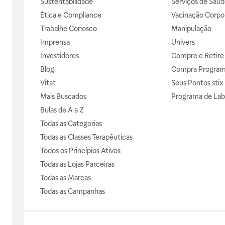
Sustentabilidade
Serviços de Saúd
Ética e Compliance
Vacinação Corpor
Trabalhe Conosco
Manipulação
Imprensa
Univers
Investidores
Compre e Retire
Blog
Compra Progra
Vitat
Seus Pontos stix
Mais Buscados
Programa de Lab
Bulas de A a Z
Todas as Categorias
Todas as Classes Terapêuticas
Todos os Princípios Ativos
Todas as Lojas Parceiras
Todas as Marcas
Todas as Campanhas