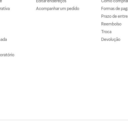
e
Editar endereços
Como comprar 
ativa
Acompanhar um pedido
Formas de pa
Prazo de entre
Reembolso
Troca
mada
Devolução
oratório