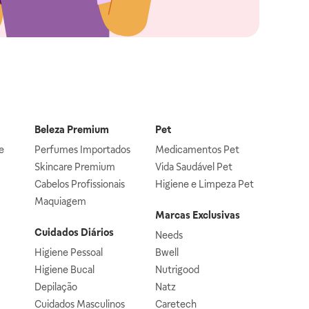
Beleza Premium
Pet
e
Perfumes Importados
Medicamentos Pet
Skincare Premium
Vida Saudável Pet
Cabelos Profissionais
Higiene e Limpeza Pet
Maquiagem
Marcas Exclusivas
Cuidados Diários
Needs
Higiene Pessoal
Bwell
Higiene Bucal
Nutrigood
Depilação
Natz
Cuidados Masculinos
Caretech