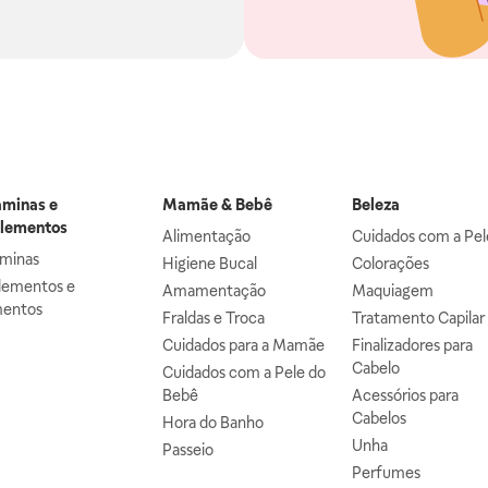
aminas e
Mamãe & Bebê
Beleza
lementos
Alimentação
Cuidados com a Pel
aminas
Higiene Bucal
Colorações
lementos e
Amamentação
Maquiagem
mentos
Fraldas e Troca
Tratamento Capilar
Cuidados para a Mamãe
Finalizadores para
Cabelo
Cuidados com a Pele do
Bebê
Acessórios para
Cabelos
Hora do Banho
Unha
Passeio
Perfumes