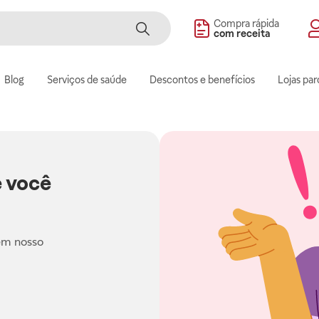
Compra rápida
com receita
Blog
Serviços de saúde
Descontos e benefícios
Lojas par
 você
em nosso