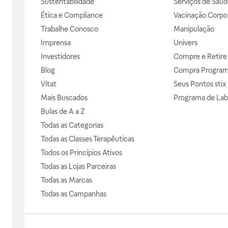
Sustentabilidade
Serviços de Saúd
Ética e Compliance
Vacinação Corpor
Trabalhe Conosco
Manipulação
Imprensa
Univers
Investidores
Compre e Retire
Blog
Compra Progra
Vitat
Seus Pontos stix
Mais Buscados
Programa de Lab
Bulas de A a Z
Todas as Categorias
Todas as Classes Terapêuticas
Todos os Princípios Ativos
Todas as Lojas Parceiras
Todas as Marcas
Todas as Campanhas