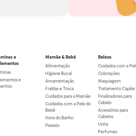
aminas e
Mamãe & Bebê
Beleza
lementos
Alimentação
Cuidados com a Pel
aminas
Higiene Bucal
Colorações
lementos e
Amamentação
Maquiagem
mentos
Fraldas e Troca
Tratamento Capilar
Cuidados para a Mamãe
Finalizadores para
Cabelo
Cuidados com a Pele do
Bebê
Acessórios para
Cabelos
Hora do Banho
Unha
Passeio
Perfumes