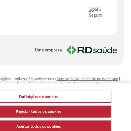
Uma empresa
, elogios e reclamações acesse nossa
Central de Atendimento no Whatsapp
|
-1-7. As informações contidas neste site não devem ser usadas para
ualquer problema de saúde e prescrever o tratamento adequado. Ao
ores esclarecimentos, consultar o site: www.anvisa.gov.br. A Raia Drogasil
Definições de cookies
ça dos clientes são compromissos da Raia Drogasil SA. Todos os pedidos
Rejeitar todos os cookies
Aceitar todos os cookies