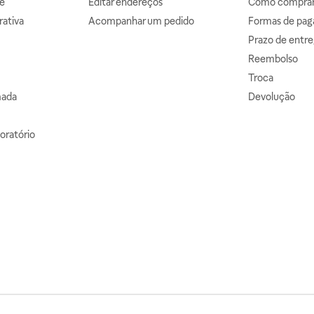
e
Editar endereços
Como comprar 
ativa
Acompanhar um pedido
Formas de pa
Prazo de entre
Reembolso
Troca
mada
Devolução
oratório