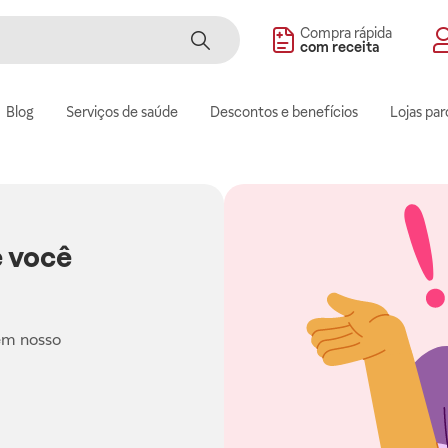
Compra rápida
com receita
Blog
Serviços de saúde
Descontos e benefícios
Lojas par
 você
em nosso