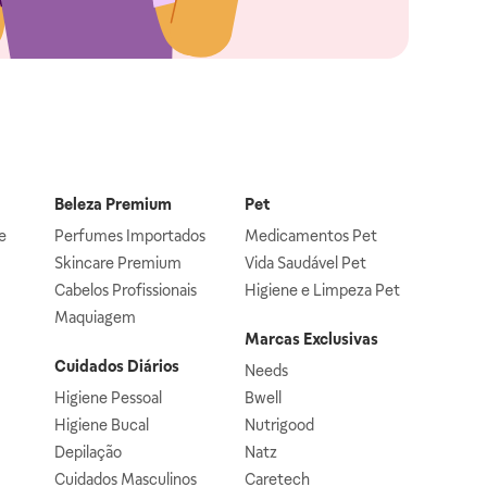
Beleza Premium
Pet
e
Perfumes Importados
Medicamentos Pet
Skincare Premium
Vida Saudável Pet
Cabelos Profissionais
Higiene e Limpeza Pet
Maquiagem
Marcas Exclusivas
Cuidados Diários
Needs
Higiene Pessoal
Bwell
Higiene Bucal
Nutrigood
Depilação
Natz
Cuidados Masculinos
Caretech