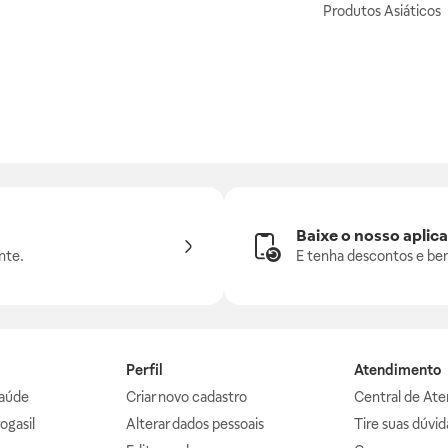
Produtos Asiáticos
Baixe o nosso aplica
nte.
E tenha descontos e ben
Perfil
Atendimento
aúde
Criar novo cadastro
Central de At
ogasil
Alterar dados pessoais
Tire suas dúvi