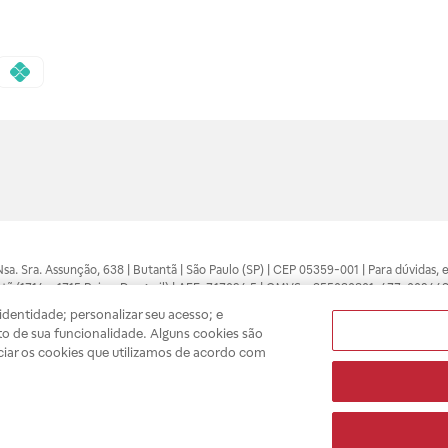
 Nsa. Sra. Assunção, 638 | Butantã | São Paulo (SP) | CEP 05359-001 | Para dúvidas
tã (1714 e 1715 Raia e Drogasil) | AFE: 7.17094.5 | CMVS - 355030801-477-002443
pelo profissional da área médica. Somente o médico está apto a diagnosticar q
dentidade; personalizar seu acesso; e
ões divulgados no site são válidos apenas para compras feitas pela internet. Mai
o de sua funcionalidade. Alguns cookies são
e você possa realizar suas compras com tranquilidade. A privacidade e a seguran
ciar os cookies que utilizamos de acordo com
sso estoque.
A
Drogasil
segue as determinações da