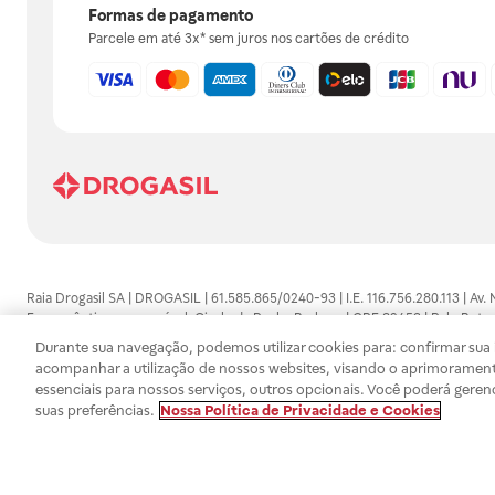
Formas de pagamento
Parcele em até 3x* sem juros nos cartões de crédito
Raia Drogasil SA | DROGASIL | 61.585.865/0240-93 | I.E. 116.756.280.113 | Av.
Farmacêutico responsável: Gisele da Penha Barbosa | CRF 89453 | Polo Butan
automedicação e não substituem, em hipótese alguma, as orientações dadas 
Durante sua navegação, podemos utilizar cookies para: confirmar sua i
persistirem os sintomas, um médico deverá ser consultado. Os preços e promoç
acompanhar a utilização de nossos websites, visando o aprimorament
SA trabalha com as tecnologias mais avançadas de proteção de dados, para qu
essenciais para nossos serviços, outros opcionais. Você poderá geren
efetuados estão sujeitos à confirmação da disponibilidade de produto em no
suas preferências.
Nossa Política de Privacidade e Cookies