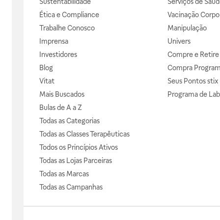
Sustentabilidade
Serviços de Saúd
Ética e Compliance
Vacinação Corpor
Trabalhe Conosco
Manipulação
Imprensa
Univers
Investidores
Compre e Retire
Blog
Compra Progra
Vitat
Seus Pontos stix
Mais Buscados
Programa de Lab
Bulas de A a Z
Todas as Categorias
Todas as Classes Terapêuticas
Todos os Princípios Ativos
Todas as Lojas Parceiras
Todas as Marcas
Todas as Campanhas