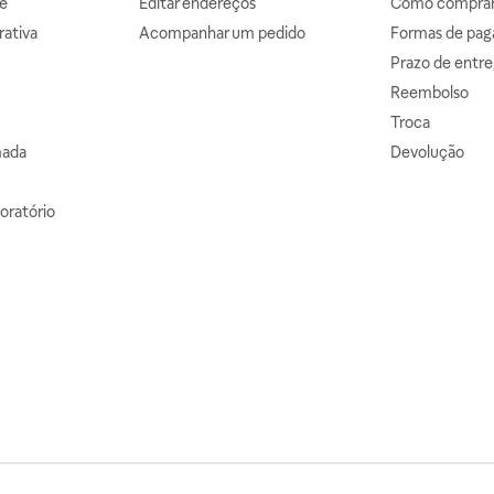
e
Editar endereços
Como comprar 
ativa
Acompanhar um pedido
Formas de pa
Prazo de entre
Reembolso
Troca
mada
Devolução
oratório