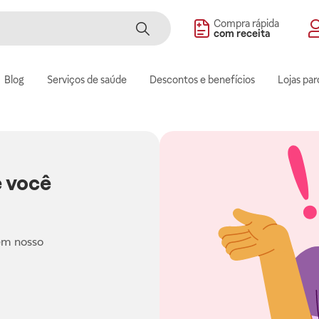
Compra rápida
com receita
Blog
Serviços de saúde
Descontos e benefícios
Lojas par
 você
em nosso