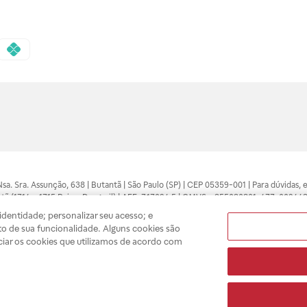
 Nsa. Sra. Assunção, 638 | Butantã | São Paulo (SP) | CEP 05359-001 | Para dúvidas
tã (1714 e 1715 Raia e Drogasil) | AFE: 7.17094.5 | CMVS - 355030801-477-002443
pelo profissional da área médica. Somente o médico está apto a diagnosticar q
dentidade; personalizar seu acesso; e
ões divulgados no site são válidos apenas para compras feitas pela internet. Mai
o de sua funcionalidade. Alguns cookies são
e você possa realizar suas compras com tranquilidade. A privacidade e a seguran
ciar os cookies que utilizamos de acordo com
sso estoque.
A
Drogasil
segue as determinações da