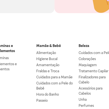
aminas e
Mamãe & Bebê
Beleza
lementos
Alimentação
Cuidados com a Pel
aminas
Higiene Bucal
Colorações
lementos e
Amamentação
Maquiagem
mentos
Fraldas e Troca
Tratamento Capilar
Cuidados para a Mamãe
Finalizadores para
Cabelo
Cuidados com a Pele do
Bebê
Acessórios para
Cabelos
Hora do Banho
Unha
Passeio
Perfumes