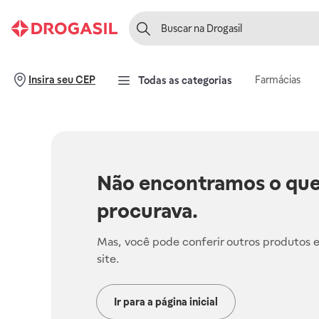
Farmácias
Insira seu CEP
Todas as categorias
Não encontramos o que
procurava.
Mas, você pode conferir outros produtos 
site.
Ir para a página inicial