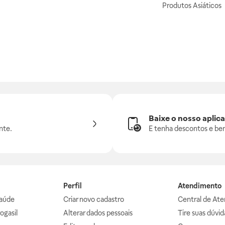
Produtos Asiáticos
Baixe o nosso aplica
nte.
E tenha descontos e ben
Perfil
Atendimento
aúde
Criar novo cadastro
Central de At
ogasil
Alterar dados pessoais
Tire suas dúvi