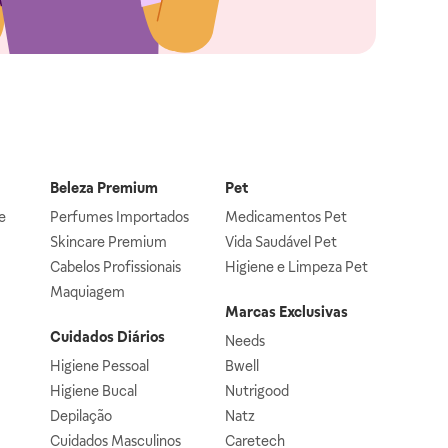
Beleza Premium
Pet
e
Perfumes Importados
Medicamentos Pet
Skincare Premium
Vida Saudável Pet
Cabelos Profissionais
Higiene e Limpeza Pet
Maquiagem
Marcas Exclusivas
Cuidados Diários
Needs
Higiene Pessoal
Bwell
Higiene Bucal
Nutrigood
Depilação
Natz
Cuidados Masculinos
Caretech