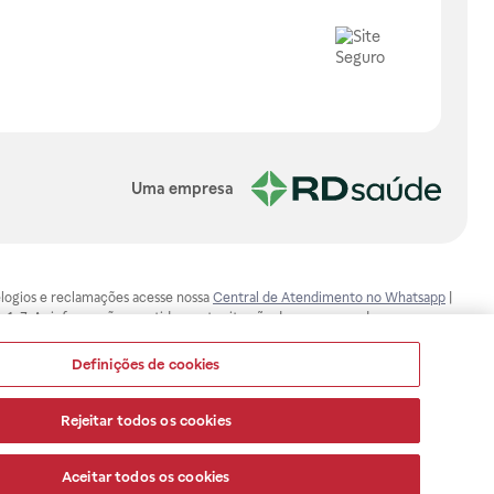
Uma empresa
, elogios e reclamações acesse nossa
Central de Atendimento no Whatsapp
|
-1-7. As informações contidas neste site não devem ser usadas para
ualquer problema de saúde e prescrever o tratamento adequado. Ao
ores esclarecimentos, consultar o site: www.anvisa.gov.br. A Raia Drogasil
Definições de cookies
ça dos clientes são compromissos da Raia Drogasil SA. Todos os pedidos
Rejeitar todos os cookies
Aceitar todos os cookies