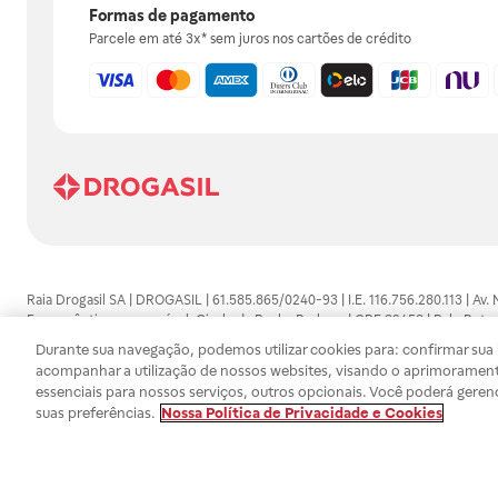
Formas de pagamento
Parcele em até 3x* sem juros nos cartões de crédito
Raia Drogasil SA | DROGASIL | 61.585.865/0240-93 | I.E. 116.756.280.113 | Av.
Farmacêutico responsável: Gisele da Penha Barbosa | CRF 89453 | Polo Butan
automedicação e não substituem, em hipótese alguma, as orientações dadas 
Durante sua navegação, podemos utilizar cookies para: confirmar sua i
persistirem os sintomas, um médico deverá ser consultado. Os preços e promoç
acompanhar a utilização de nossos websites, visando o aprimorament
SA trabalha com as tecnologias mais avançadas de proteção de dados, para qu
essenciais para nossos serviços, outros opcionais. Você poderá geren
efetuados estão sujeitos à confirmação da disponibilidade de produto em no
suas preferências.
Nossa Política de Privacidade e Cookies