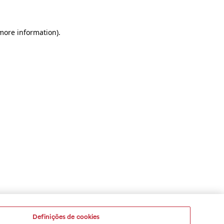
 more information)
.
Definições de cookies