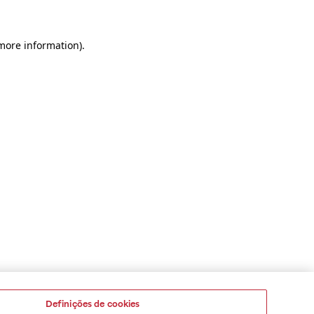
 more information)
.
Definições de cookies