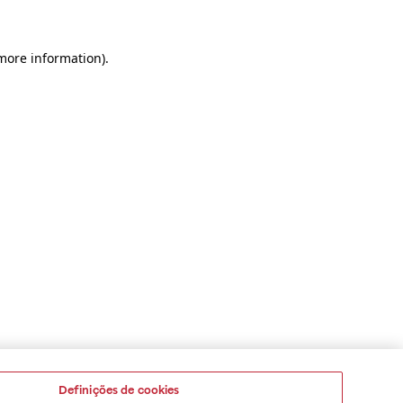
 more information)
.
Definições de cookies