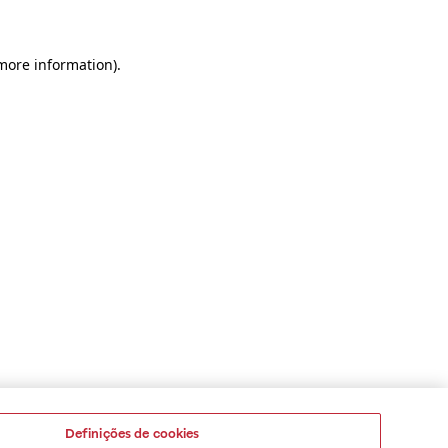
 more information)
.
Definições de cookies