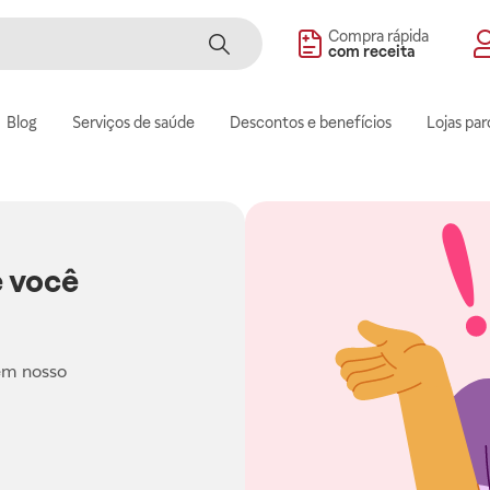
Compra rápida
com receita
Blog
Serviços de saúde
Descontos e benefícios
Lojas par
 você
em nosso