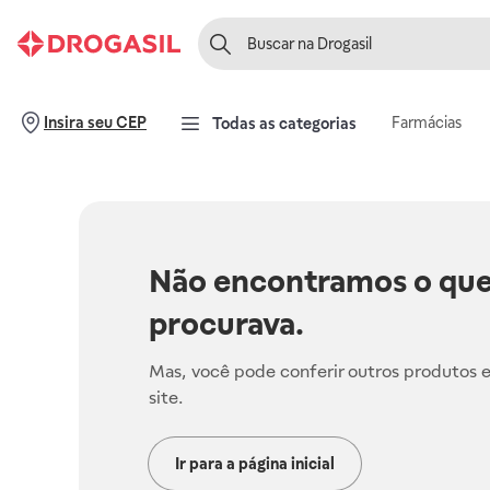
Farmácias
Insira seu CEP
Todas as categorias
Não encontramos o que
procurava.
Mas, você pode conferir outros produtos 
site.
Ir para a página inicial