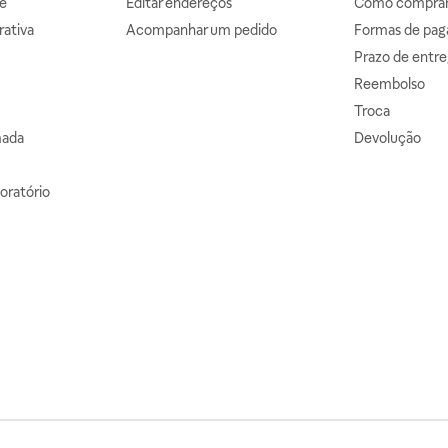
e
Editar endereços
Como comprar 
ativa
Acompanhar um pedido
Formas de pa
Prazo de entre
Reembolso
Troca
mada
Devolução
oratório