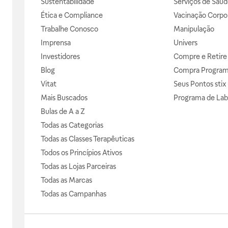
Sustentabilidade
Serviços de Saúd
Ética e Compliance
Vacinação Corpor
Trabalhe Conosco
Manipulação
Imprensa
Univers
Investidores
Compre e Retire
Blog
Compra Progra
Vitat
Seus Pontos stix
Mais Buscados
Programa de Lab
Bulas de A a Z
Todas as Categorias
Todas as Classes Terapêuticas
Todos os Princípios Ativos
Todas as Lojas Parceiras
Todas as Marcas
Todas as Campanhas