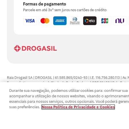
Formas de pagamento
Parcele em até 3x* sem juros nos cartões de crédito
Raia Drogasil SA | DROGASIL | 61.585.865/0240-93 | I.E. 116.756.280.113 | Av.
Farmacêutico responsável: Gisele da Penha Barbosa | CRF 89453 | Polo Butan
automedicação e não substituem, em hipótese alguma, as orientações dadas 
Durante sua navegação, podemos utilizar cookies para: confirmar sua i
persistirem os sintomas, um médico deverá ser consultado. Os preços e promoç
acompanhar a utilização de nossos websites, visando o aprimorament
SA trabalha com as tecnologias mais avançadas de proteção de dados, para qu
essenciais para nossos serviços, outros opcionais. Você poderá geren
efetuados estão sujeitos à confirmação da disponibilidade de produto em no
suas preferências.
Nossa Política de Privacidade e Cookies