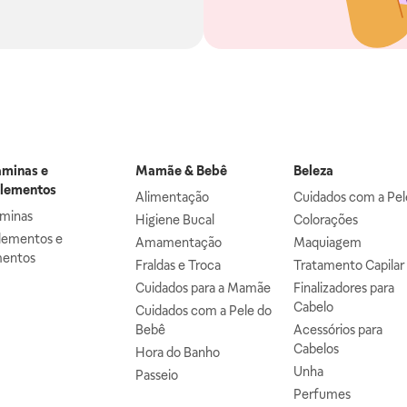
aminas e
Mamãe & Bebê
Beleza
lementos
Alimentação
Cuidados com a Pel
aminas
Higiene Bucal
Colorações
lementos e
Amamentação
Maquiagem
mentos
Fraldas e Troca
Tratamento Capilar
Cuidados para a Mamãe
Finalizadores para
Cabelo
Cuidados com a Pele do
Bebê
Acessórios para
Cabelos
Hora do Banho
Unha
Passeio
Perfumes