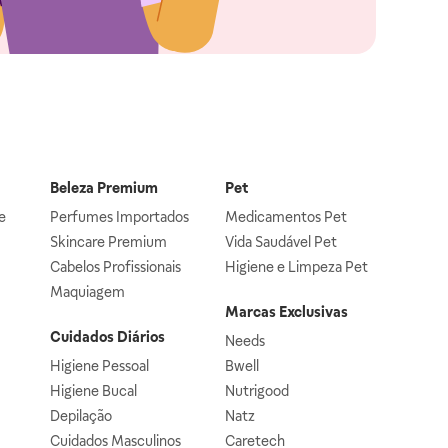
Beleza Premium
Pet
e
Perfumes Importados
Medicamentos Pet
Skincare Premium
Vida Saudável Pet
Cabelos Profissionais
Higiene e Limpeza Pet
Maquiagem
Marcas Exclusivas
Cuidados Diários
Needs
Higiene Pessoal
Bwell
Higiene Bucal
Nutrigood
Depilação
Natz
Cuidados Masculinos
Caretech