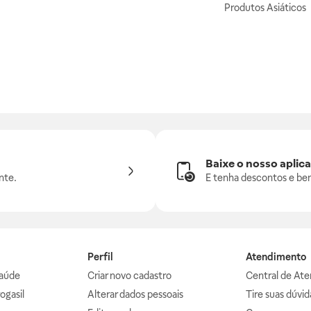
Produtos Asiáticos
Baixe o nosso aplica
nte.
E tenha descontos e ben
Perfil
Atendimento
aúde
Criar novo cadastro
Central de At
ogasil
Alterar dados pessoais
Tire suas dúvi