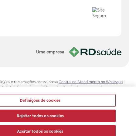
Uma empresa
, elogios e reclamações acesse nossa
Central de Atendimento no Whatsapp
|
-1-7. As informações contidas neste site não devem ser usadas para
ualquer problema de saúde e prescrever o tratamento adequado. Ao
ores esclarecimentos, consultar o site: www.anvisa.gov.br. A Raia Drogasil
Definições de cookies
ça dos clientes são compromissos da Raia Drogasil SA. Todos os pedidos
Rejeitar todos os cookies
Aceitar todos os cookies