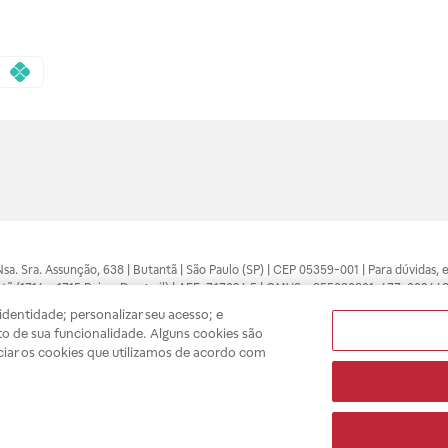
 Nsa. Sra. Assunção, 638 | Butantã | São Paulo (SP) | CEP 05359-001 | Para dúvidas
tã (1714 e 1715 Raia e Drogasil) | AFE: 7.17094.5 | CMVS - 355030801-477-002443
pelo profissional da área médica. Somente o médico está apto a diagnosticar q
dentidade; personalizar seu acesso; e
ões divulgados no site são válidos apenas para compras feitas pela internet. Mai
o de sua funcionalidade. Alguns cookies são
e você possa realizar suas compras com tranquilidade. A privacidade e a seguran
ciar os cookies que utilizamos de acordo com
sso estoque.
A
Drogasil
segue as determinações da