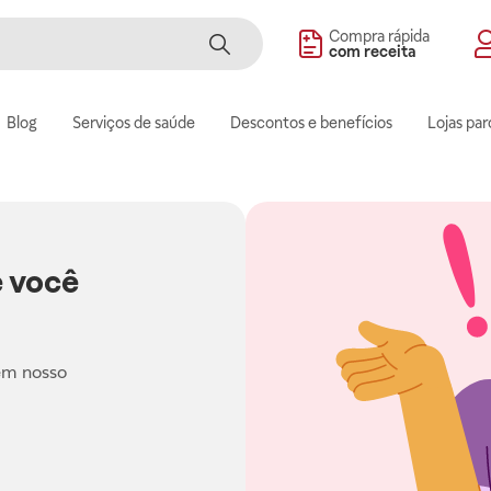
Compra rápida
com receita
Blog
Serviços de saúde
Descontos e benefícios
Lojas par
 você
em nosso