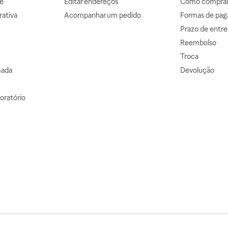
e
Editar endereços
Como comprar 
ativa
Acompanhar um pedido
Formas de pa
Prazo de entre
Reembolso
Troca
mada
Devolução
oratório