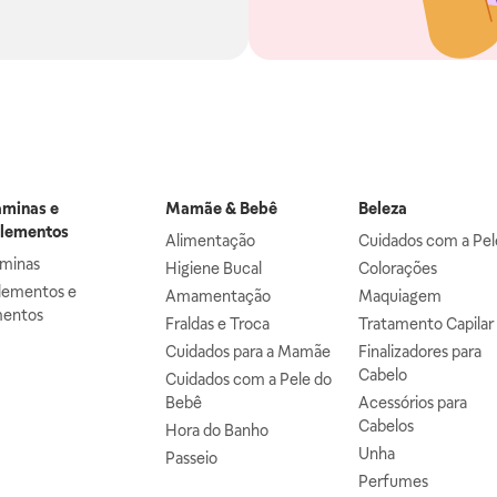
aminas e
Mamãe & Bebê
Beleza
lementos
Alimentação
Cuidados com a Pel
aminas
Higiene Bucal
Colorações
lementos e
Amamentação
Maquiagem
mentos
Fraldas e Troca
Tratamento Capilar
Cuidados para a Mamãe
Finalizadores para
Cabelo
Cuidados com a Pele do
Bebê
Acessórios para
Cabelos
Hora do Banho
Unha
Passeio
Perfumes