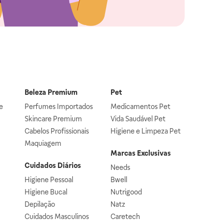
Beleza Premium
Pet
e
Perfumes Importados
Medicamentos Pet
Skincare Premium
Vida Saudável Pet
Cabelos Profissionais
Higiene e Limpeza Pet
Maquiagem
Marcas Exclusivas
Cuidados Diários
Needs
Higiene Pessoal
Bwell
Higiene Bucal
Nutrigood
Depilação
Natz
Cuidados Masculinos
Caretech