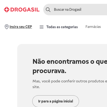
Farmácias
Insira seu CEP
Todas as categorias
Não encontramos o que
procurava.
Mas, você pode conferir outros produtos 
site.
Ir para a página inicial