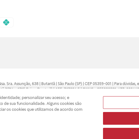
 Nsa. Sra. Assunção, 638 | Butantã | São Paulo (SP) | CEP 05359-001 | Para dúvidas
tã (1714 e 1715 Raia e Drogasil) | AFE: 7.17094.5 | CMVS - 355030801-477-002443
pelo profissional da área médica. Somente o médico está apto a diagnosticar q
dentidade; personalizar seu acesso; e
ões divulgados no site são válidos apenas para compras feitas pela internet. Mai
o de sua funcionalidade. Alguns cookies são
e você possa realizar suas compras com tranquilidade. A privacidade e a seguran
ciar os cookies que utilizamos de acordo com
sso estoque.
A
Drogasil
segue as determinações da