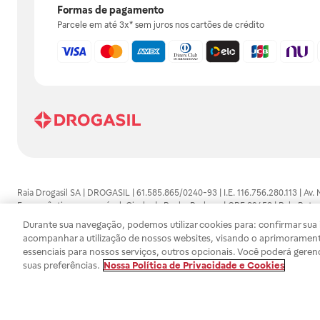
Formas de pagamento
Parcele em até 3x* sem juros nos cartões de crédito
Raia Drogasil SA | DROGASIL | 61.585.865/0240-93 | I.E. 116.756.280.113 | Av.
Farmacêutico responsável: Gisele da Penha Barbosa | CRF 89453 | Polo Butan
automedicação e não substituem, em hipótese alguma, as orientações dadas 
Durante sua navegação, podemos utilizar cookies para: confirmar sua i
persistirem os sintomas, um médico deverá ser consultado. Os preços e promoç
acompanhar a utilização de nossos websites, visando o aprimorament
SA trabalha com as tecnologias mais avançadas de proteção de dados, para qu
essenciais para nossos serviços, outros opcionais. Você poderá geren
efetuados estão sujeitos à confirmação da disponibilidade de produto em no
suas preferências.
Nossa Política de Privacidade e Cookies