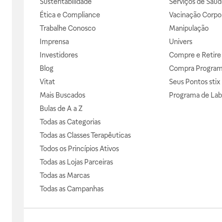
Sustentabilidade
Serviços de Saúd
Ética e Compliance
Vacinação Corpor
Trabalhe Conosco
Manipulação
Imprensa
Univers
Investidores
Compre e Retire
Blog
Compra Progra
Vitat
Seus Pontos stix
Mais Buscados
Programa de Lab
Bulas de A a Z
Todas as Categorias
Todas as Classes Terapêuticas
Todos os Princípios Ativos
Todas as Lojas Parceiras
Todas as Marcas
Todas as Campanhas