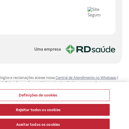
Uma empresa
, elogios e reclamações acesse nossa
Central de Atendimento no Whatsapp
|
-1-7. As informações contidas neste site não devem ser usadas para
ualquer problema de saúde e prescrever o tratamento adequado. Ao
ores esclarecimentos, consultar o site: www.anvisa.gov.br. A Raia Drogasil
Definições de cookies
ça dos clientes são compromissos da Raia Drogasil SA. Todos os pedidos
Rejeitar todos os cookies
Aceitar todos os cookies