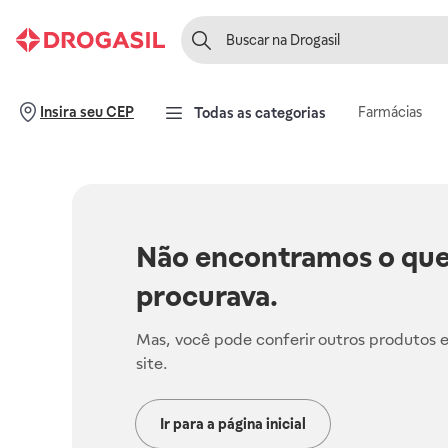
Farmácias
Insira seu CEP
Todas as categorias
Não encontramos o que
procurava.
Mas, você pode conferir outros produtos 
site.
Ir para a página inicial