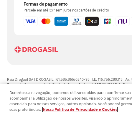
Formas de pagamento
Parcele em até 3x* sem juros nos cartões de crédito
Raia Drogasil SA | DROGASIL | 61.585.865/0240-93 | I.E. 116.756.280.113 | Av.
Farmacêutico responsável: Gisele da Penha Barbosa | CRF 89453 | Polo Butan
automedicação e não substituem, em hipótese alguma, as orientações dadas 
Durante sua navegação, podemos utilizar cookies para: confirmar sua i
persistirem os sintomas, um médico deverá ser consultado. Os preços e promoç
acompanhar a utilização de nossos websites, visando o aprimorament
SA trabalha com as tecnologias mais avançadas de proteção de dados, para qu
essenciais para nossos serviços, outros opcionais. Você poderá geren
efetuados estão sujeitos à confirmação da disponibilidade de produto em no
suas preferências.
Nossa Política de Privacidade e Cookies