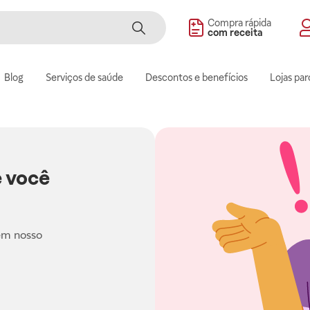
Compra rápida
com receita
Blog
Serviços de saúde
Descontos e benefícios
Lojas par
 você
em nosso