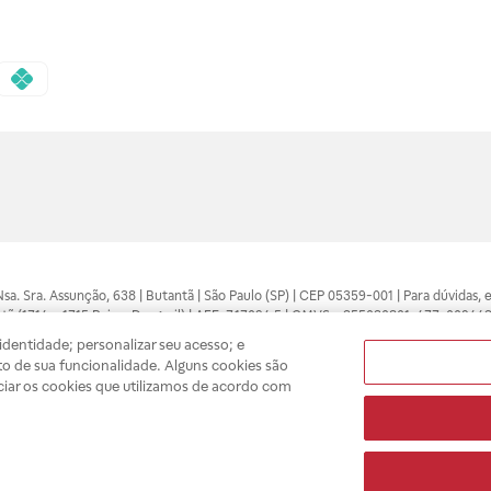
 Nsa. Sra. Assunção, 638 | Butantã | São Paulo (SP) | CEP 05359-001 | Para dúvidas
tã (1714 e 1715 Raia e Drogasil) | AFE: 7.17094.5 | CMVS - 355030801-477-002443
pelo profissional da área médica. Somente o médico está apto a diagnosticar q
dentidade; personalizar seu acesso; e
ões divulgados no site são válidos apenas para compras feitas pela internet. Mai
o de sua funcionalidade. Alguns cookies são
e você possa realizar suas compras com tranquilidade. A privacidade e a seguran
ciar os cookies que utilizamos de acordo com
sso estoque.
A
Drogasil
segue as determinações da