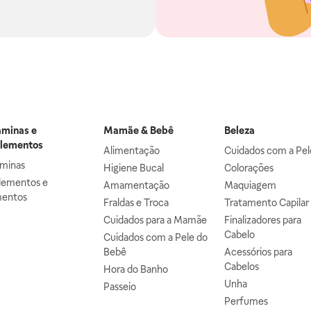
aminas e
Mamãe & Bebê
Beleza
lementos
Alimentação
Cuidados com a Pel
aminas
Higiene Bucal
Colorações
lementos e
Amamentação
Maquiagem
mentos
Fraldas e Troca
Tratamento Capilar
Cuidados para a Mamãe
Finalizadores para
Cabelo
Cuidados com a Pele do
Bebê
Acessórios para
Cabelos
Hora do Banho
Unha
Passeio
Perfumes