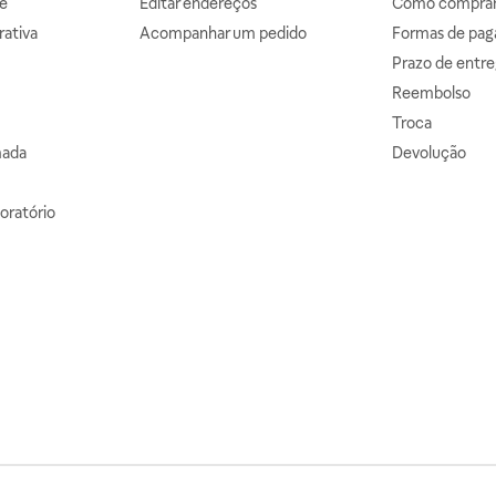
e
Editar endereços
Como comprar 
ativa
Acompanhar um pedido
Formas de pa
Prazo de entre
Reembolso
Troca
mada
Devolução
oratório