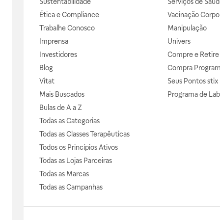
Sustentabilidade
Serviços de Saúd
Ética e Compliance
Vacinação Corpor
Trabalhe Conosco
Manipulação
Imprensa
Univers
Investidores
Compre e Retire
Blog
Compra Progra
Vitat
Seus Pontos stix
Mais Buscados
Programa de Lab
Bulas de A a Z
Todas as Categorias
Todas as Classes Terapêuticas
Todos os Princípios Ativos
Todas as Lojas Parceiras
Todas as Marcas
Todas as Campanhas