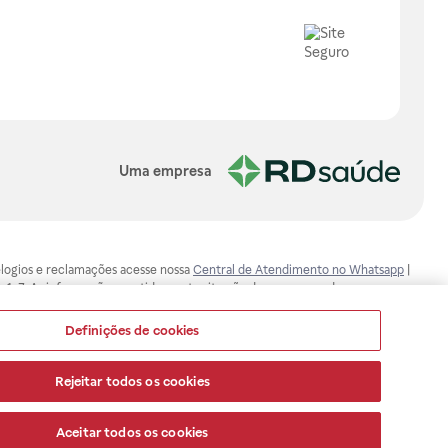
Uma empresa
, elogios e reclamações acesse nossa
Central de Atendimento no Whatsapp
|
-1-7. As informações contidas neste site não devem ser usadas para
ualquer problema de saúde e prescrever o tratamento adequado. Ao
ores esclarecimentos, consultar o site: www.anvisa.gov.br. A Raia Drogasil
Definições de cookies
ça dos clientes são compromissos da Raia Drogasil SA. Todos os pedidos
Rejeitar todos os cookies
Aceitar todos os cookies