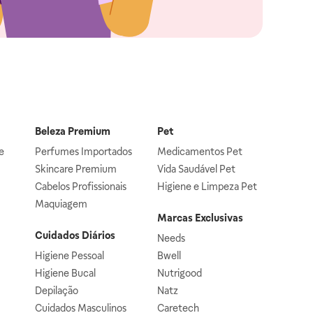
Beleza Premium
Pet
e
Perfumes Importados
Medicamentos Pet
Skincare Premium
Vida Saudável Pet
Cabelos Profissionais
Higiene e Limpeza Pet
Maquiagem
Marcas Exclusivas
Cuidados Diários
Needs
Higiene Pessoal
Bwell
Higiene Bucal
Nutrigood
Depilação
Natz
Cuidados Masculinos
Caretech