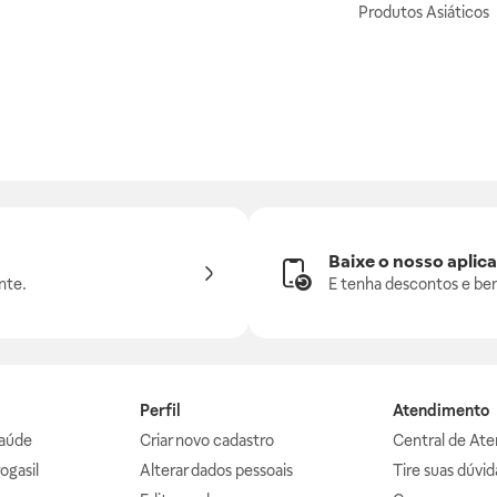
Produtos Asiáticos
Baixe o nosso aplica
nte.
E tenha descontos e ben
Perfil
Atendimento
aúde
Criar novo cadastro
Central de At
ogasil
Alterar dados pessoais
Tire suas dúvi