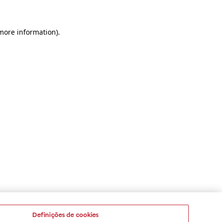
 more information)
.
Definições de cookies