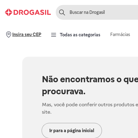
Farmácias
Insira seu CEP
Todas as categorias
Não encontramos o que
procurava.
Mas, você pode conferir outros produtos 
site.
Ir para a página inicial