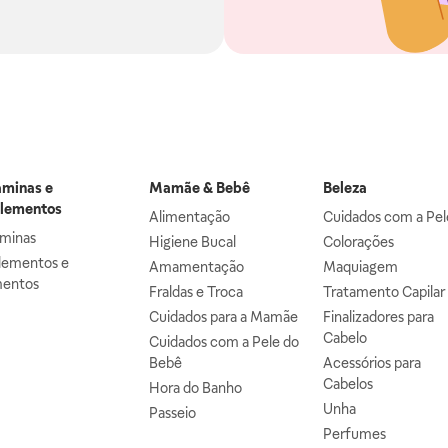
aminas e
Mamãe & Bebê
Beleza
lementos
Alimentação
Cuidados com a Pel
aminas
Higiene Bucal
Colorações
lementos e
Amamentação
Maquiagem
mentos
Fraldas e Troca
Tratamento Capilar
Cuidados para a Mamãe
Finalizadores para
Cabelo
Cuidados com a Pele do
Bebê
Acessórios para
Cabelos
Hora do Banho
Unha
Passeio
Perfumes