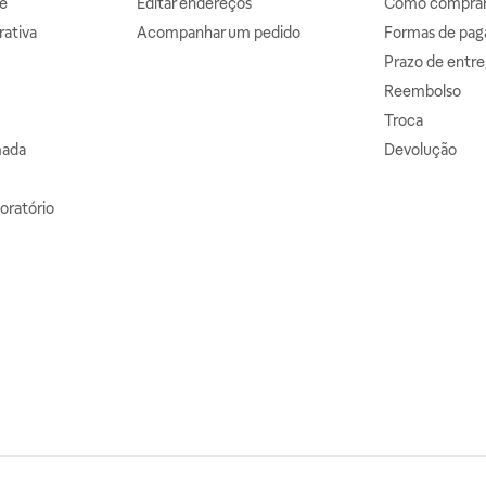
e
Editar endereços
Como comprar 
ativa
Acompanhar um pedido
Formas de pa
Prazo de entre
Reembolso
Troca
mada
Devolução
oratório