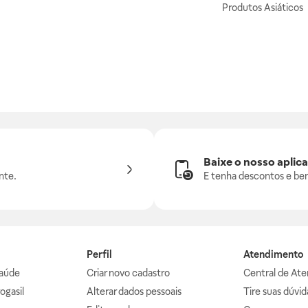
Produtos Asiáticos
Baixe o nosso aplica
nte.
E tenha descontos e ben
Perfil
Atendimento
aúde
Criar novo cadastro
Central de At
ogasil
Alterar dados pessoais
Tire suas dúvi