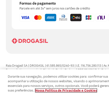
Formas de pagamento
Parcele em até 3x* sem juros nos cartões de crédito
Raia Drogasil SA | DROGASIL | 61.585.865/0240-93 | I.E. 116.756.280.113 | Av.
Farmacêutico responsável: Gisele da Penha Barbosa | CRF 89453 | Polo Butan
automedicação e não substituem, em hipótese alguma, as orientações dadas 
Durante sua navegação, podemos utilizar cookies para: confirmar sua i
persistirem os sintomas, um médico deverá ser consultado. Os preços e promoç
acompanhar a utilização de nossos websites, visando o aprimorament
SA trabalha com as tecnologias mais avançadas de proteção de dados, para qu
essenciais para nossos serviços, outros opcionais. Você poderá geren
efetuados estão sujeitos à confirmação da disponibilidade de produto em no
suas preferências.
Nossa Política de Privacidade e Cookies