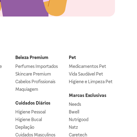
Beleza Premium
Pet
e
Perfumes Importados
Medicamentos Pet
Skincare Premium
Vida Saudável Pet
Cabelos Profissionais
Higiene e Limpeza Pet
Maquiagem
Marcas Exclusivas
Cuidados Diários
Needs
Higiene Pessoal
Bwell
Higiene Bucal
Nutrigood
Depilação
Natz
Cuidados Masculinos
Caretech