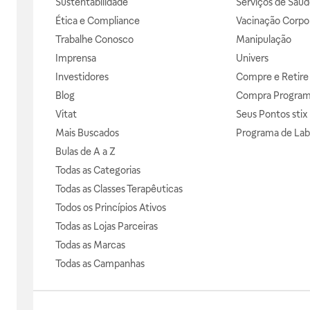
Sustentabilidade
Serviços de Saúd
Ética e Compliance
Vacinação Corpor
Trabalhe Conosco
Manipulação
Imprensa
Univers
Investidores
Compre e Retire
Blog
Compra Progra
Vitat
Seus Pontos stix
Mais Buscados
Programa de Lab
Bulas de A a Z
Todas as Categorias
Todas as Classes Terapêuticas
Todos os Princípios Ativos
Todas as Lojas Parceiras
Todas as Marcas
Todas as Campanhas