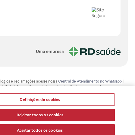
Uma empresa
, elogios e reclamações acesse nossa
Central de Atendimento no Whatsapp
|
-1-7. As informações contidas neste site não devem ser usadas para
ualquer problema de saúde e prescrever o tratamento adequado. Ao
ores esclarecimentos, consultar o site: www.anvisa.gov.br. A Raia Drogasil
Definições de cookies
ça dos clientes são compromissos da Raia Drogasil SA. Todos os pedidos
Rejeitar todos os cookies
Aceitar todos os cookies