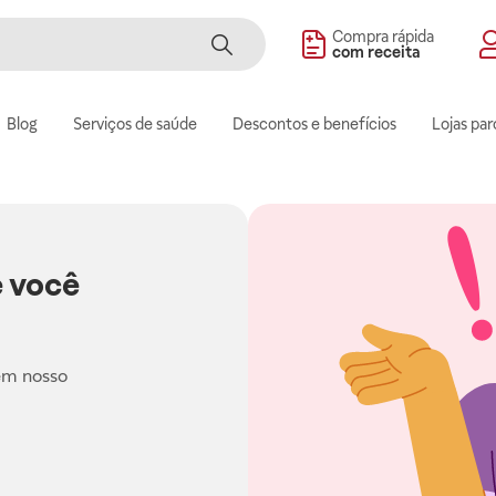
Compra rápida
com receita
Blog
Serviços de saúde
Descontos e benefícios
Lojas par
 você
em nosso