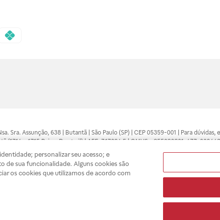
 Nsa. Sra. Assunção, 638 | Butantã | São Paulo (SP) | CEP 05359-001 | Para dúvidas
tã (1714 e 1715 Raia e Drogasil) | AFE: 7.17094.5 | CMVS - 355030801-477-002443
pelo profissional da área médica. Somente o médico está apto a diagnosticar q
dentidade; personalizar seu acesso; e
ões divulgados no site são válidos apenas para compras feitas pela internet. Mai
o de sua funcionalidade. Alguns cookies são
e você possa realizar suas compras com tranquilidade. A privacidade e a seguran
ciar os cookies que utilizamos de acordo com
sso estoque.
A
Drogasil
segue as determinações da