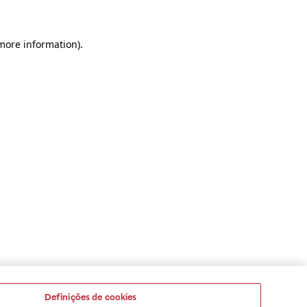
 more information)
.
Definições de cookies