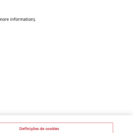
 more information)
.
Definições de cookies