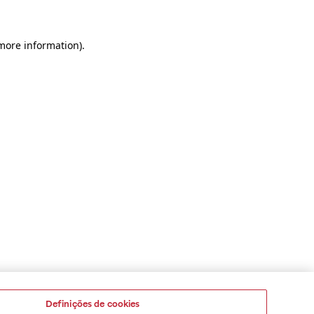
 more information)
.
Definições de cookies