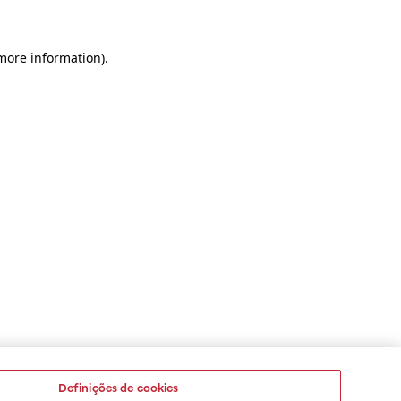
 more information)
.
Definições de cookies