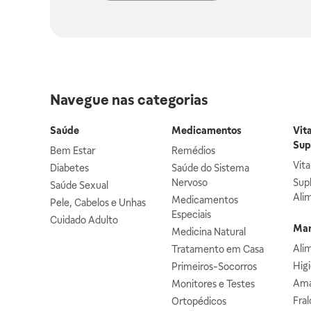
Navegue nas categorias
Saúde
Medicamentos
Vit
Sup
Bem Estar
Remédios
Vit
Diabetes
Saúde do Sistema
Nervoso
Sup
Saúde Sexual
Ali
Medicamentos
Pele, Cabelos e Unhas
Especiais
Cuidado Adulto
Mam
Medicina Natural
Ali
Tratamento em Casa
Hig
Primeiros-Socorros
Ama
Monitores e Testes
Fral
Ortopédicos