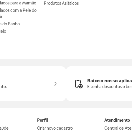
dados para a Mamãe
Produtos Asiáticos
dados com a Pele do
ê
a do Banho
seio
Baixe o nosso aplica
nte.
E tenha descontos e ben
Perfil
Atendimento
aúde
Criar novo cadastro
Central de At