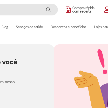
Compra rápida
com receita
Blog
Serviços de saúde
Descontos e benefícios
Lojas par
 você
em nosso