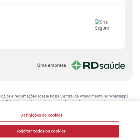
Uma empresa
, elogios e reclamações acesse nossa
Central de Atendimento no Whatsapp
|
-1-7. As informações contidas neste site não devem ser usadas para
ualquer problema de saúde e prescrever o tratamento adequado. Ao
ores esclarecimentos, consultar o site: www.anvisa.gov.br. A Raia Drogasil
Definições de cookies
ça dos clientes são compromissos da Raia Drogasil SA. Todos os pedidos
Rejeitar todos os cookies