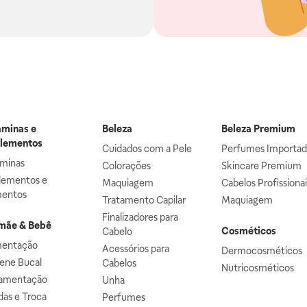
aminas e
Beleza
Beleza Premium
lementos
Cuidados com a Pele
Perfumes Importad
aminas
Colorações
Skincare Premium
lementos e
Maquiagem
Cabelos Profissiona
mentos
Tratamento Capilar
Maquiagem
Finalizadores para
ãe & Bebê
Cosméticos
Cabelo
mentação
Acessórios para
Dermocosméticos
iene Bucal
Cabelos
Nutricosméticos
mentação
Unha
das e Troca
Perfumes