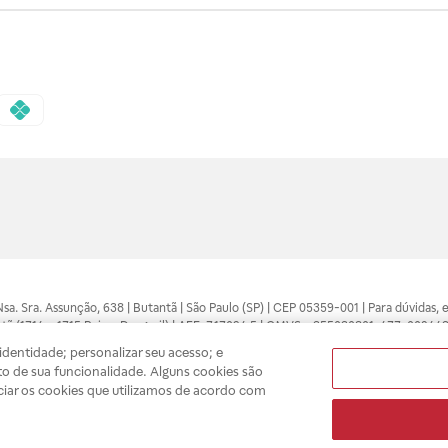
 Nsa. Sra. Assunção, 638 | Butantã | São Paulo (SP) | CEP 05359-001 | Para dúvidas
tã (1714 e 1715 Raia e Drogasil) | AFE: 7.17094.5 | CMVS - 355030801-477-002443
pelo profissional da área médica. Somente o médico está apto a diagnosticar q
dentidade; personalizar seu acesso; e
ões divulgados no site são válidos apenas para compras feitas pela internet. Mai
o de sua funcionalidade. Alguns cookies são
e você possa realizar suas compras com tranquilidade. A privacidade e a seguran
ciar os cookies que utilizamos de acordo com
sso estoque.