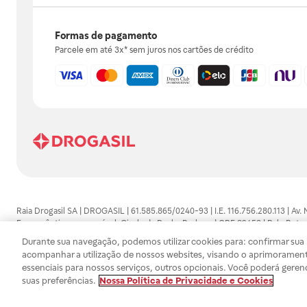
Formas de pagamento
Parcele em até 3x* sem juros nos cartões de crédito
Raia Drogasil SA | DROGASIL | 61.585.865/0240-93 | I.E. 116.756.280.113 | Av.
Farmacêutico responsável: Gisele da Penha Barbosa | CRF 89453 | Polo Butan
automedicação e não substituem, em hipótese alguma, as orientações dadas 
Durante sua navegação, podemos utilizar cookies para: confirmar sua i
persistirem os sintomas, um médico deverá ser consultado. Os preços e promoç
acompanhar a utilização de nossos websites, visando o aprimorament
SA trabalha com as tecnologias mais avançadas de proteção de dados, para qu
essenciais para nossos serviços, outros opcionais. Você poderá geren
efetuados estão sujeitos à confirmação da disponibilidade de produto em no
suas preferências.
Nossa Política de Privacidade e Cookies