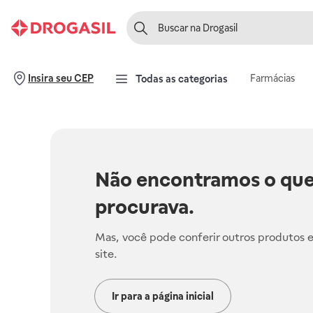
Farmácias
Insira seu CEP
Todas as categorias
Não encontramos o que
procurava.
Mas, você pode conferir outros produtos 
site.
Ir para a página inicial