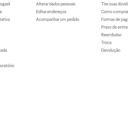
ogasil
Alterar dados pessoais
Tire suas dúvi
e
Editar endereços
Como comprar 
ativa
Acompanhar um pedido
Formas de pa
Prazo de entre
Reembolso
Troca
mada
Devolução
oratório