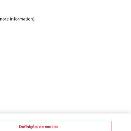
 more information)
.
Definições de cookies